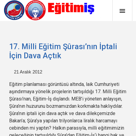
17. Milli Eğitim Şûrası’nın İptali
İçin Dava Açtık
21 Aralık 2012
Eğitim planlaması görüntüsü altında, laik Cumhuriyeti
aşındırmaya yönelik projelerin tartışıldığı 17. Milli Eğitim
Şûrası’nan, Eğitim-İş dışlandı. MEB’i yöneten anlayışın,
Şûra’nın huzurunu bozmamızdan korkmakta haklıydılar.
Şûra’nın iptali için dava açtık ve dava dilekçemizde
Bakan’a; Şûra’ya yapılan trilyonlarca liralık harcamayı
cebinden mi yaptın? Halkın parasıyla, milli eğitimimizin
geleceğinin tartışıldığı Şûra’dan Eğitim-İş‘i hangi hak ve