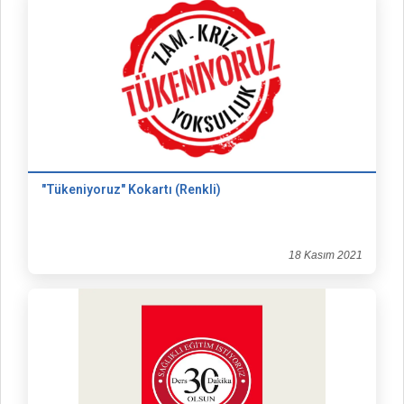
"Tükeniyoruz" Kokartı (Renkli)
18 Kasım 2021