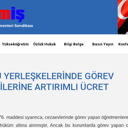
Yükseköğretim
Özlük Hukuk
Bilgi Belge
Basın Yayın
Konf
U YERLEŞKELERİNDE GÖREV
İLERİNE ARTIRIMLI ÜCRET
76. maddesi uyarınca, cezaevlerinde görev yapan öğretmenler
 hüküm altına alınmıştır. Ancak bu kurumlarda görev yapan o