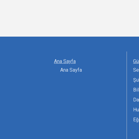
Ana Sayfa
Gü
Ana Sayfa
Se
Şu
Bi
Da
Hu
Eğ