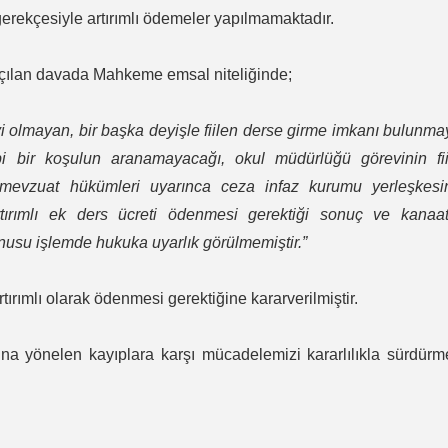
erekçesiyle artırımlı ödemeler yapılmamaktadır.
açılan davada Mahkeme emsal niteliğinde;
vi olmayan, bir başka deyişle fiilen derse girme imkanı bulunm
bi bir koşulun aranamayacağı, okul müdürlüğü görevinin fii
la mevzuat hükümleri uyarınca ceza infaz kurumu yerleşkesi
rtırımlı ek ders ücreti ödenmesi gerektiği sonuç ve kanaat
onusu işlemde hukuka uyarlık görülmemiştir.”
rtırımlı olarak ödenmesi gerektiğine kararverilmiştir.
ına yönelen kayıplara karşı mücadelemizi kararlılıkla sürdür