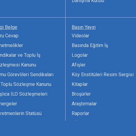
Danışma Kurulu
lgi Belge
Basın Yayın
ru Cevap
Videolar
netmelikler
Basında Eğitim İş
ndikalar ve Toplu İş
Logolar
zleşmesi Kanunu
Afişler
mu Görevlileri Sendikaları
Köy Enstitüleri Resim Sergisi
 Toplu Sözleşme Kanunu
Kitaplar
şlıca ILO Sözleşmeleri
Broşürler
nergeler
Araştırmalar
retmenlerin Statüsü
Raporlar
vsiyesi 1966 ILO-UNESCO
TÖS Arşivi
tak Belgesi
Ekenek Dergimiz