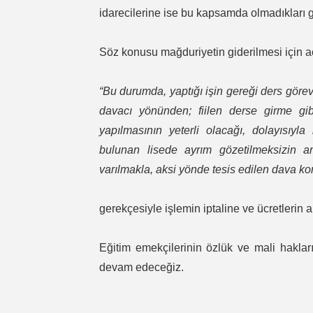
idarecilerine ise bu kapsamda olmadıkları g
Söz konusu mağduriyetin giderilmesi için 
“Bu durumda, yaptığı işin gereği ders göre
davacı yönünden; fiilen derse girme gi
yapılmasının yeterli olacağı, dolayısıy
bulunan lisede ayrım gözetilmeksizin a
varılmakla, aksi yönde tesis edilen dava k
gerekçesiyle işlemin iptaline ve ücretlerin a
Eğitim emekçilerinin özlük ve mali haklar
devam edeceğiz.