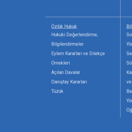
Özlük Hukuk
Bi
Hukuki Değerlendirme,
So
Bilgilendirmeler
Yö
Eylem Kararları ve Dilekçe
Se
Örnekleri
Sö
Açılan Davalar
Ka
Danıştay Kararları
ve
Tüzük
Ba
Yö
Öğ
Ta
Or