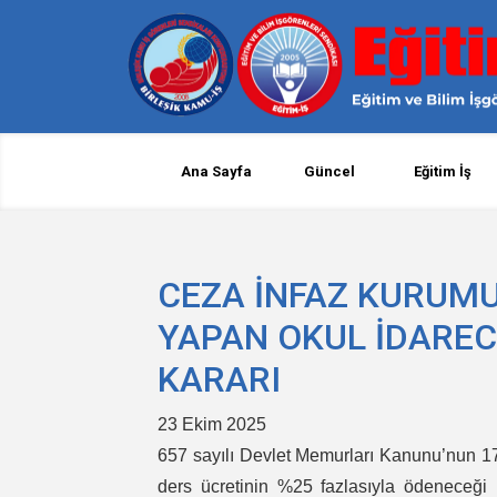
Ana Sayfa
Güncel
Eğitim İş
CEZA İNFAZ KURUM
YAPAN OKUL İDAREC
KARARI
23 Ekim 2025
657 sayılı Devlet Memurları Kanunu’nun 1
ders ücretinin %25 fazlasıyla ödeneceği