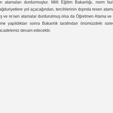
n atamaları durdurmuştur. Milli Eğitim Bakanlığı, norm faz
ğduriyetlere yol açacağından, tercihlerinin dışında resen ata
miş ve re'sen atamalar durdurulmuş olsa da Öğretmen Atama ve
leme yapıldıktan sonra Bakanlık tarafından önümüzdeki süreç
mücadelemiz devam edecektir.