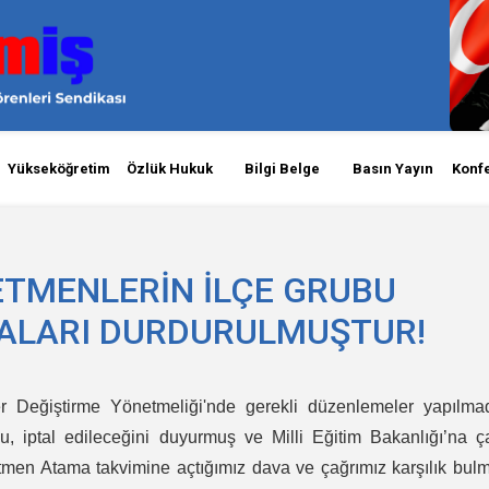
Yükseköğretim
Özlük Hukuk
Bilgi Belge
Basın Yayın
Konf
ETMENLERİN İLÇE GRUBU
MALARI DURDURULMUŞTUR!
r Değiştirme Yönetmeliği'nde gerekli düzenlemeler yapılma
 iptal edileceğini duyurmuş ve Milli Eğitim Bakanlığı’na ç
men Atama takvimine açtığımız dava ve çağrımız karşılık bul