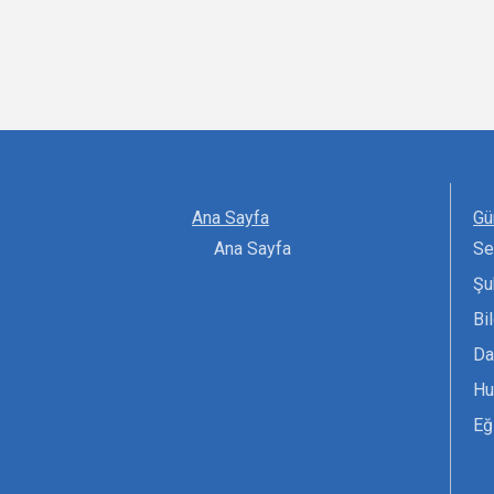
Ana Sayfa
Gü
Ana Sayfa
Se
Şu
Bi
Da
Hu
Eğ