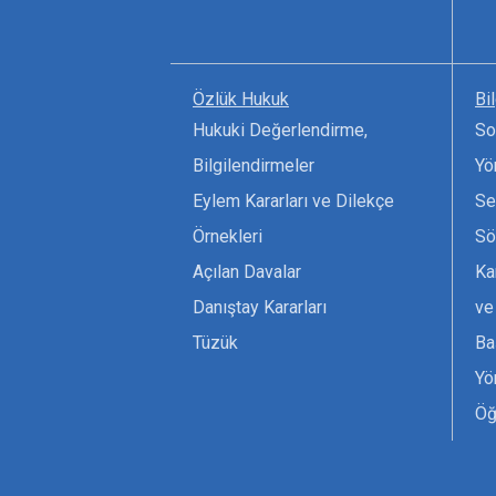
Özlük Hukuk
Bi
Hukuki Değerlendirme,
So
Bilgilendirmeler
Yö
Eylem Kararları ve Dilekçe
Se
Örnekleri
Sö
Açılan Davalar
Ka
Danıştay Kararları
ve
Tüzük
Ba
Yö
Öğ
Ta
Or