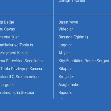
Danışma Kurulu
lgi Belge
Basın Yayın
ru Cevap
Videolar
netmelikler
Basında Eğitim İş
ndikalar ve Toplu İş
Logolar
zleşmesi Kanunu
Afişler
mu Görevlileri Sendikaları
Köy Enstitüleri Resim Sergisi
 Toplu Sözleşme Kanunu
Kitaplar
şlıca ILO Sözleşmeleri
Broşürler
nergeler
Araştırmalar
retmenlerin Statüsü
Raporlar
vsiyesi 1966 ILO-UNESCO
TÖS Arşivi
tak Belgesi
Ekenek Dergimiz