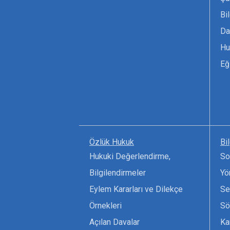
Bi
Da
Hu
Eğ
Özlük Hukuk
Bi
Hukuki Değerlendirme,
So
Bilgilendirmeler
Yö
Eylem Kararları ve Dilekçe
Se
Örnekleri
Sö
Açılan Davalar
Ka