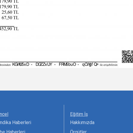
ncel
Eğitim İş
ndika Haberleri
Hakkımızda
be Haberleri
Örgütler