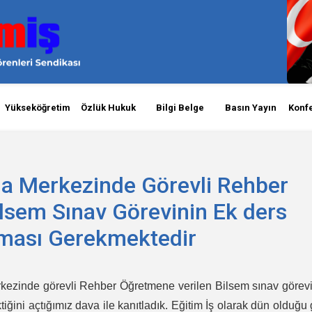
Yükseköğretim
Özlük Hukuk
Bilgi Belge
Basın Yayın
Konf
ma Merkezinde Görevli Rehber
lsem Sınav Görevinin Ek ders
lması Gerekmektedir
rkezinde görevli Rehber Öğretmene verilen Bilsem sınav görev
ğini açtığımız dava ile kanıtladık. Eğitim İş olarak dün olduğu 