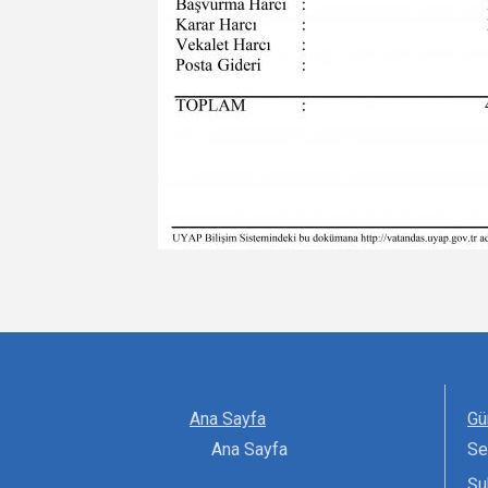
Ana Sayfa
Gü
Ana Sayfa
Se
Şu