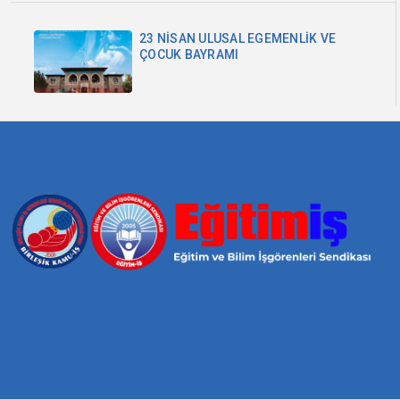
23 NİSAN ULUSAL EGEMENLİK VE
ÇOCUK BAYRAMI