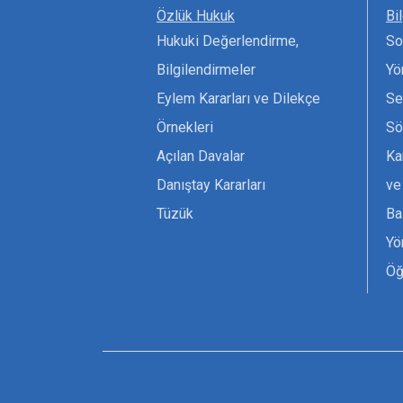
Özlük Hukuk
Bi
Hukuki Değerlendirme,
So
Bilgilendirmeler
Yö
Eylem Kararları ve Dilekçe
Se
Örnekleri
Sö
Açılan Davalar
Ka
Danıştay Kararları
ve
Tüzük
Ba
Yö
Öğ
Ta
Or
Se
Tü