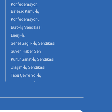
Konfederasyon
Birleşik Kamu-İş
Konfederasyonu
Büro-İş Sendikası
Enerji-İş
Genel Sağlık-İş Sendikası
Güven Haber Sen
Kültür Sanat-İş Sendikası
Ulaşım-İş Sendikası
Tapu Çevre Yol-İş
Tarım Orman-İş Sendikası
Tüm Yerel-Sen
Uzman Diyanet - Sen