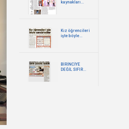
kaynakları
şirketlere
akacak
Kız öğrencileri
işte böyle
sansürlediler
BİRİNCİYE
DEĞİL SIFIR
ÇEKENE BAKIN