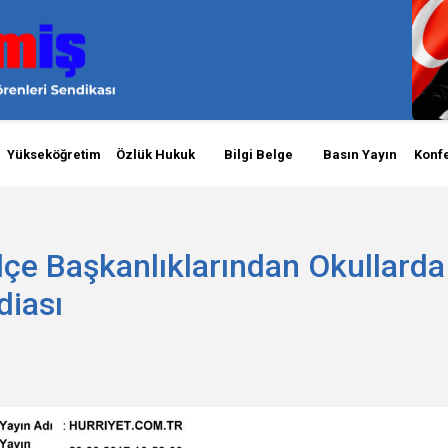
Yükseköğretim
Özlük Hukuk
Bilgi Belge
Basın Yayın
Konf
İlçe Başkanlıklarından Okullarda
diası