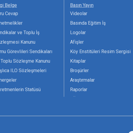
lgi Belge
Basın Yayın
ru Cevap
Videolar
netmelikler
Basında Eğitim İş
ndikalar ve Toplu İş
Logolar
zleşmesi Kanunu
Afişler
mu Görevlileri Sendikaları
Köy Enstitüleri Resim Sergisi
 Toplu Sözleşme Kanunu
Kitaplar
şlıca ILO Sözleşmeleri
Broşürler
nergeler
Araştırmalar
retmenlerin Statüsü
Raporlar
vsiyesi 1966 ILO-UNESCO
TÖS Arşivi
tak Belgesi
Ekenek Dergimiz
çim Formları
Pankartlar
zük
Kokartlar