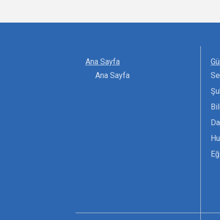
Ana Sayfa
Gü
Ana Sayfa
Se
Şu
Bi
Da
Hu
Eğ