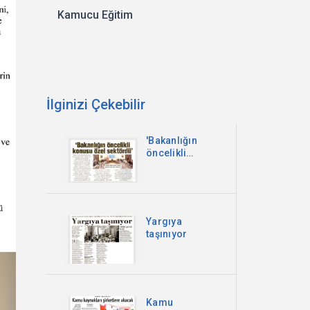
Kamucu Eğitim
İlginizi Çekebilir
'Bakanlığın
öncelikli
konusu özel
sektördü'
Yargıya
taşınıyor
Kamu