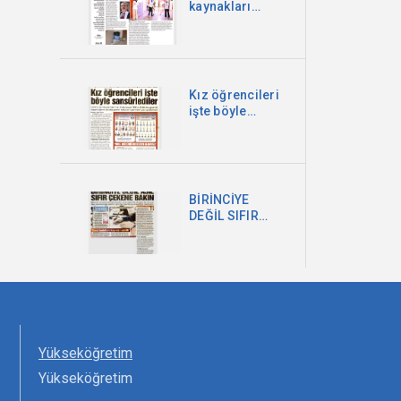
kaynakları
şirketlere
akacak
Kız öğrencileri
işte böyle
sansürlediler
BİRİNCİYE
DEĞİL SIFIR
ÇEKENE BAKIN
Yükseköğretim
Yükseköğretim