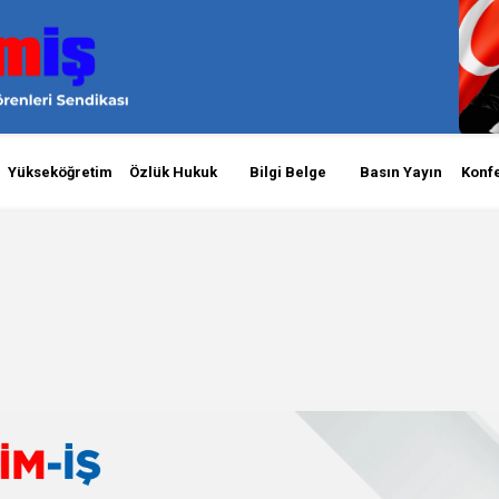
Yükseköğretim
Özlük Hukuk
Bilgi Belge
Basın Yayın
Konf