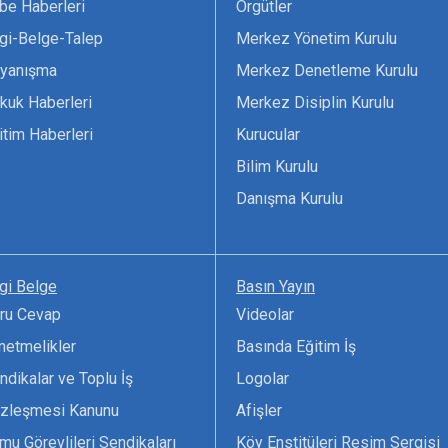
be Haberleri
Örgütler
lgi-Belge-Talep
Merkez Yönetim Kurulu
yanışma
Merkez Denetleme Kurulu
kuk Haberleri
Merkez Disiplin Kurulu
itim Haberleri
Kurucular
Bilim Kurulu
Danışma Kurulu
lgi Belge
Basın Yayın
ru Cevap
Videolar
netmelikler
Basında Eğitim İş
ndikalar ve Toplu İş
Logolar
zleşmesi Kanunu
Afişler
mu Görevlileri Sendikaları
Köy Enstitüleri Resim Sergisi