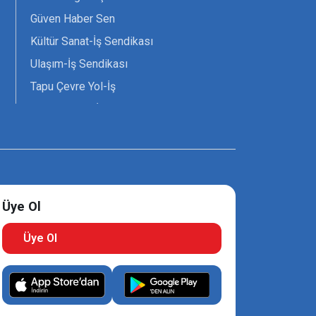
Güven Haber Sen
Kültür Sanat-İş Sendikası
Ulaşım-İş Sendikası
Tapu Çevre Yol-İş
Tarım Orman-İş Sendikası
Tüm Yerel-Sen
Uzman Diyanet - Sen
Üye Ol
Üye Ol