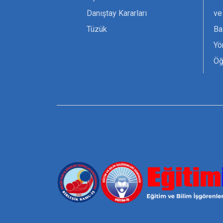
Danıştay Kararları
ve
Tüzük
Ba
Yö
Öğ
Ta
Or
Se
Tü