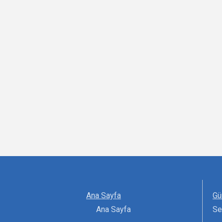
Ana Sayfa
Gü
Ana Sayfa
Se