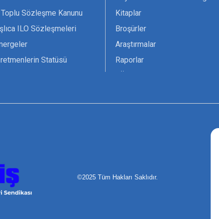
 Toplu Sözleşme Kanunu
Kitaplar
şlıca ILO Sözleşmeleri
Broşürler
nergeler
Araştırmalar
retmenlerin Statüsü
Raporlar
vsiyesi 1966 ILO-UNESCO
TÖS Arşivi
tak Belgesi
Ekenek Dergimiz
çim Formları
Pankartlar
zük
Kokartlar
Kamucu Eğitim
©2025 Tüm Hakları Saklıdır.