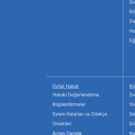
Şu
Bi
Da
Hu
Eğ
Özlük Hukuk
Bi
Hukuki Değerlendirme,
So
Bilgilendirmeler
Yö
Eylem Kararları ve Dilekçe
Se
Örnekleri
Sö
Açılan Davalar
Ka