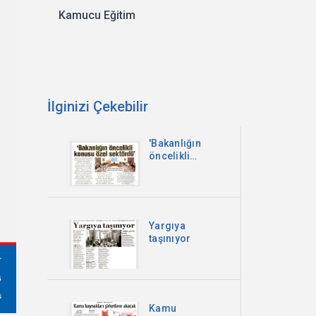
Kamucu Eğitim
İlginizi Çekebilir
'Bakanlığın
öncelikli
konusu özel
sektördü'
Yargıya
taşınıyor
Kamu