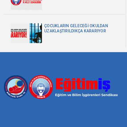
MİLLET EGEMENLİĞİDİR
ÇOCUKLARIN GELECEĞİ OKULDAN
UZAKLAŞTIRILDIKÇA KARARIYOR