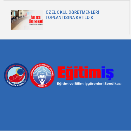
ÖZEL OKUL ÖĞRETMENLERİ
TOPLANTISINA KATILDIK