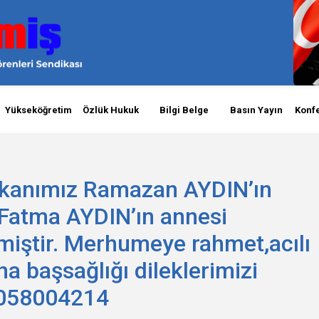
Yükseköğretim
Özlük Hukuk
Bilgi Belge
Basın Yayın
Konf
aşkanımız Ramazan AYDIN’ın
 Fatma AYDIN’ın annesi
miştir. Merhumeye rahmet,acılı
na başsağlığı dileklerimizi
05058004214