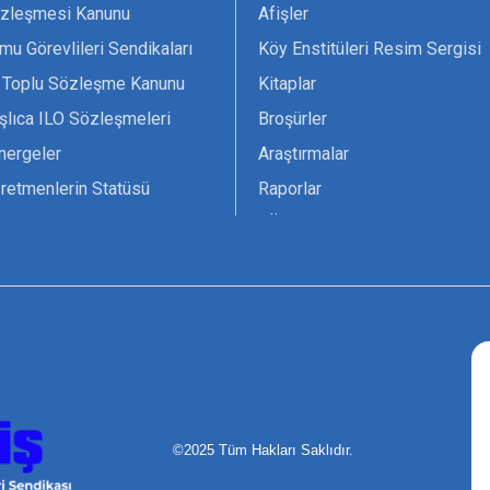
zleşmesi Kanunu
Afişler
mu Görevlileri Sendikaları
Köy Enstitüleri Resim Sergisi
 Toplu Sözleşme Kanunu
Kitaplar
şlıca ILO Sözleşmeleri
Broşürler
nergeler
Araştırmalar
retmenlerin Statüsü
Raporlar
vsiyesi 1966 ILO-UNESCO
TÖS Arşivi
tak Belgesi
Ekenek Dergimiz
çim Formları
Pankartlar
zük
Kokartlar
Kamucu Eğitim
©2025 Tüm Hakları Saklıdır.