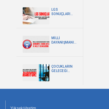
POLİTİKA
ŞARTTIR
LGS
SONUÇLARI
EĞİTİMDEKİ
EŞİTSİZLİĞİN
BELGESİDİR
MİLLİ
DAYANIŞMANIN
TEMELİ
CUMHURİYET,
HUKUK
DEVLETİ VE
MİLLET
ÇOCUKLARIN
EGEMENLİĞİDİR
GELECEĞİ
OKULDAN
UZAKLAŞTIRILDIKÇA
KARARIYOR
Yükseköğretim