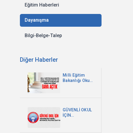
Eğitim Haberleri
Dayanışma
Bilgi-Belge-Talep
Diğer Haberler
Milli Eğitim
Bakanlığı Okul
Öncesi Eğitim
ve İlköğretim
Kurumları
Yönetmeliğine
Dava Açtık
GÜVENLİ OKUL
İÇİN
GÜVENLİKÇİ
DEĞİL,
BÜTÜNCÜL