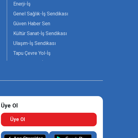
Enerji-İş
Genel Sağlık-İş Sendikası
Güven Haber Sen
Kültür Sanat-İş Sendikası
Ulaşım-İş Sendikası
Tapu Çevre Yol-İş
Tarım Orman-İş Sendikası
Tüm Yerel-Sen
Uzman Diyanet - Sen
Üye Ol
Üye Ol