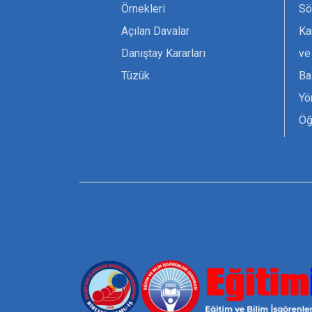
Örnekleri
Sö
Açılan Davalar
Ka
Danıştay Kararları
ve
Tüzük
Ba
Yö
Öğ
Ta
Or
Se
Tü