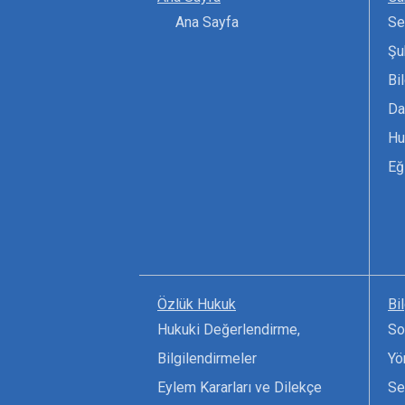
Ana Sayfa
Se
Şu
Bi
Da
Hu
Eğ
Özlük Hukuk
Bi
Hukuki Değerlendirme,
So
Bilgilendirmeler
Yö
Eylem Kararları ve Dilekçe
Se