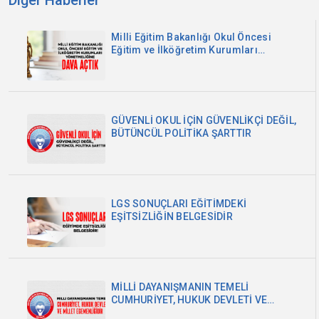
Diğer Haberler
Milli Eğitim Bakanlığı Okul Öncesi
Eğitim ve İlköğretim Kurumları
Yönetmeliğine Dava Açtık
GÜVENLİ OKUL İÇİN GÜVENLİKÇİ DEĞİL,
BÜTÜNCÜL POLİTİKA ŞARTTIR
LGS SONUÇLARI EĞİTİMDEKİ
EŞİTSİZLİĞİN BELGESİDİR
MİLLİ DAYANIŞMANIN TEMELİ
CUMHURİYET, HUKUK DEVLETİ VE
MİLLET EGEMENLİĞİDİR