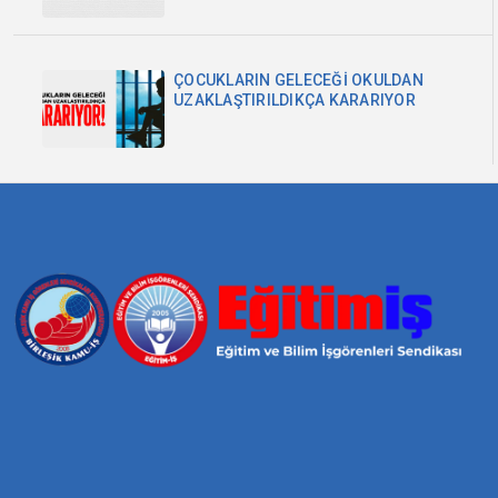
ÇOCUKLARIN GELECEĞİ OKULDAN
UZAKLAŞTIRILDIKÇA KARARIYOR