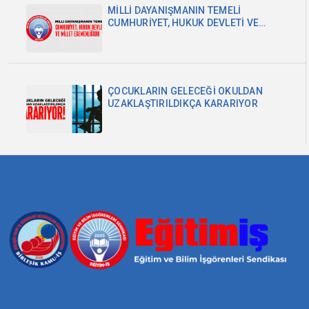
MİLLİ DAYANIŞMANIN TEMELİ
CUMHURİYET, HUKUK DEVLETİ VE
MİLLET EGEMENLİĞİDİR
ÇOCUKLARIN GELECEĞİ OKULDAN
UZAKLAŞTIRILDIKÇA KARARIYOR