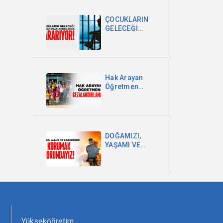
DEVLETİ VE
MİLLET
ÇOCUKLARIN
EGEMENLİĞİDİR
GELECEĞİ
OKULDAN
UZAKLAŞTIRILDIKÇA
KARARIYOR
Hak Arayan
Öğretmen
Cezalandırılamaz!
DOĞAMIZI,
YAŞAMI VE
GELECEĞİMİZİ
KORUMAK
ZORUNDAYIZ!
Yükseköğretim