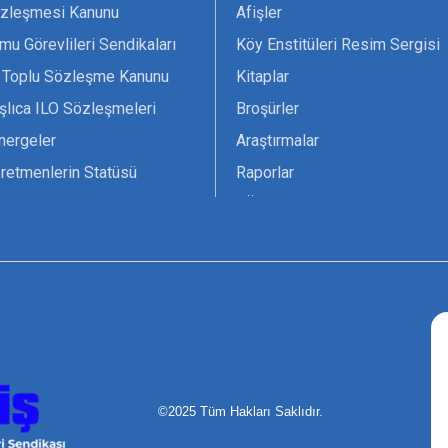
zleşmesi Kanunu
Afişler
mu Görevlileri Sendikaları
Köy Enstitüleri Resim Sergisi
 Toplu Sözleşme Kanunu
Kitaplar
şlıca ILO Sözleşmeleri
Broşürler
nergeler
Araştırmalar
retmenlerin Statüsü
Raporlar
vsiyesi 1966 ILO-UNESCO
TÖS Arşivi
tak Belgesi
Ekenek Dergimiz
çim Formları
Pankartlar
zük
Kokartlar
Kamucu Eğitim
©2025 Tüm Hakları Saklıdır.