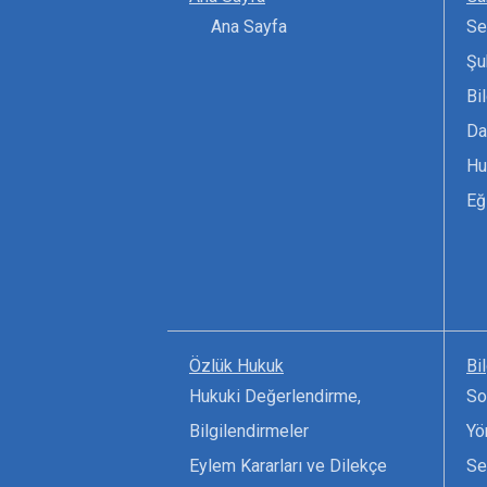
Ana Sayfa
Se
Şu
Bi
Da
Hu
Eğ
Özlük Hukuk
Bi
Hukuki Değerlendirme,
So
Bilgilendirmeler
Yö
Eylem Kararları ve Dilekçe
Se