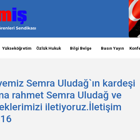
Yükseköğretim
Özlük Hukuk
Bilgi Belge
Basın Yayın
Konf
üyemiz Semra Uludağ`ın kardeşi
uma rahmet Semra Uludağ ve
eklerimizi iletiyoruz.İletişim
 16