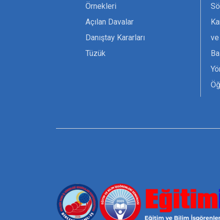
Örnekleri
Sö
Açılan Davalar
Ka
Danıştay Kararları
ve
Tüzük
Ba
Yö
Öğ
Ta
Or
Se
Tü