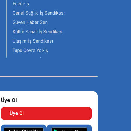
Enerji-İş
Genel Sağlık-İş Sendikası
Güven Haber Sen
Kültür Sanat-İş Sendikası
Ulaşım-İş Sendikası
Tapu Çevre Yol-İş
Tarım Orman-İş Sendikası
Tüm Yerel-Sen
Uzman Diyanet - Sen
Üye Ol
Üye Ol