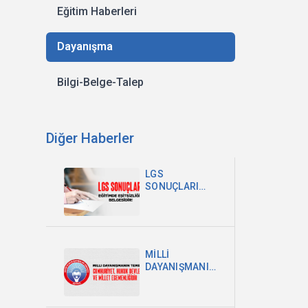
Eğitim Haberleri
Dayanışma
Bilgi-Belge-Talep
Diğer Haberler
LGS
SONUÇLARI
EĞİTİMDEKİ
EŞİTSİZLİĞİN
BELGESİDİR
MİLLİ
DAYANIŞMANIN
TEMELİ
CUMHURİYET,
HUKUK