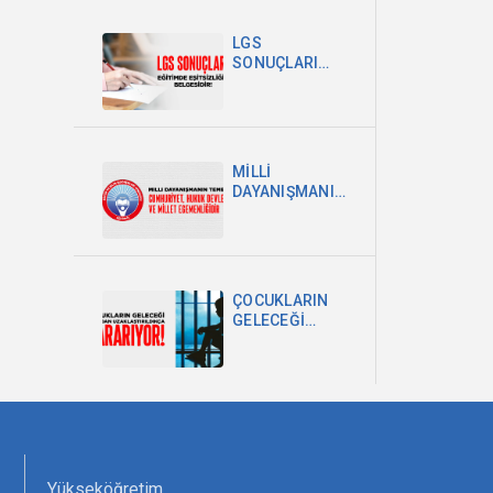
POLİTİKA
ŞARTTIR
LGS
SONUÇLARI
EĞİTİMDEKİ
EŞİTSİZLİĞİN
BELGESİDİR
MİLLİ
DAYANIŞMANIN
TEMELİ
CUMHURİYET,
HUKUK
DEVLETİ VE
MİLLET
ÇOCUKLARIN
EGEMENLİĞİDİR
GELECEĞİ
OKULDAN
UZAKLAŞTIRILDIKÇA
KARARIYOR
Yükseköğretim