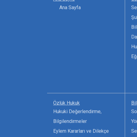
Ana Sayfa
Se
Şu
Bi
Da
Hu
Eğ
Özlük Hukuk
Bi
Hukuki Değerlendirme,
So
Bilgilendirmeler
Yö
Eylem Kararları ve Dilekçe
Se