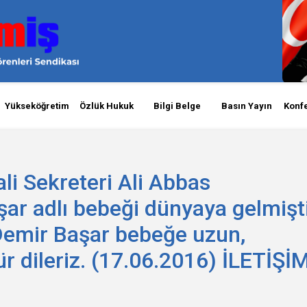
Yükseköğretim
Özlük Hukuk
Bilgi Belge
Basın Yayın
Konf
li Sekreteri Ali Abbas
r adlı bebeği dünyaya gelmişti
 Demir Başar bebeğe uzun,
ür dileriz. (17.06.2016) İLETİŞİM