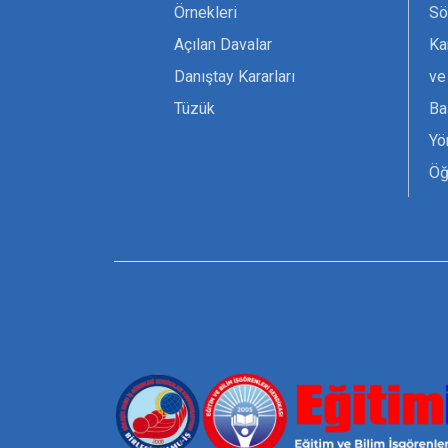
Örnekleri
Sö
Açılan Davalar
Ka
Danıştay Kararları
ve
Tüzük
Ba
Yö
Öğ
Ta
Or
Se
Tü