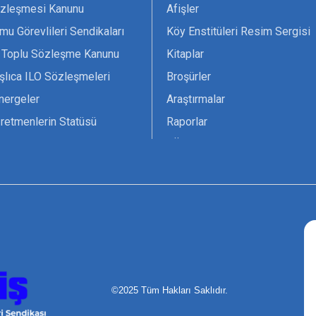
zleşmesi Kanunu
Afişler
mu Görevlileri Sendikaları
Köy Enstitüleri Resim Sergisi
 Toplu Sözleşme Kanunu
Kitaplar
şlıca ILO Sözleşmeleri
Broşürler
nergeler
Araştırmalar
retmenlerin Statüsü
Raporlar
vsiyesi 1966 ILO-UNESCO
TÖS Arşivi
tak Belgesi
Ekenek Dergimiz
çim Formları
Pankartlar
zük
Kokartlar
Kamucu Eğitim
©2025 Tüm Hakları Saklıdır.