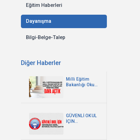
Eğitim Haberleri
Dayanışma
Bilgi-Belge-Talep
Diğer Haberler
Milli Eğitim
Bakanlığı Okul
Öncesi Eğitim
ve İlköğretim
Kurumları
Yönetmeliğine
Dava Açtık
GÜVENLİ OKUL
İÇİN
GÜVENLİKÇİ
DEĞİL,
BÜTÜNCÜL