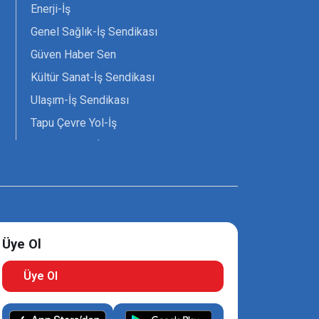
Enerji-İş
Genel Sağlık-İş Sendikası
Güven Haber Sen
Kültür Sanat-İş Sendikası
Ulaşım-İş Sendikası
Tapu Çevre Yol-İş
Tarım Orman-İş Sendikası
Tüm Yerel-Sen
Uzman Diyanet - Sen
Üye Ol
Üye Ol