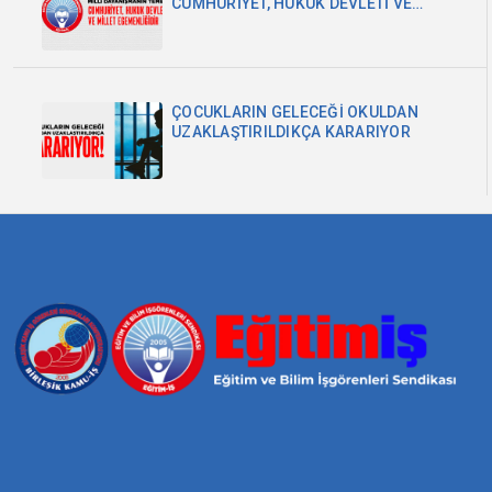
CUMHURİYET, HUKUK DEVLETİ VE
MİLLET EGEMENLİĞİDİR
ÇOCUKLARIN GELECEĞİ OKULDAN
UZAKLAŞTIRILDIKÇA KARARIYOR