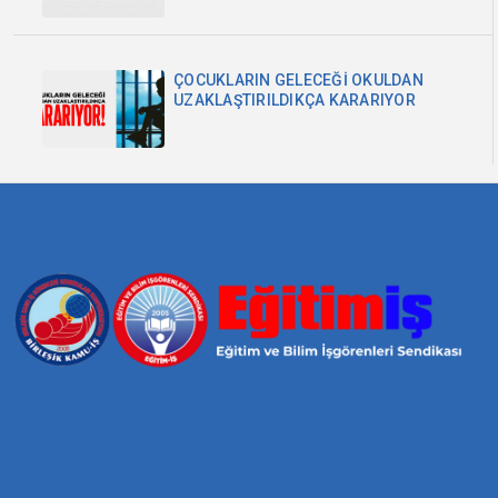
ÇOCUKLARIN GELECEĞİ OKULDAN
UZAKLAŞTIRILDIKÇA KARARIYOR