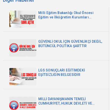
Diğer Haberler
Milli Eğitim Bakanlığı Okul Öncesi
Eğitim ve İlköğretim Kurumları
Yönetmeliğine Dava Açtık
GÜVENLİ OKUL İÇİN GÜVENLİKÇİ DEĞİL,
BÜTÜNCÜL POLİTİKA ŞARTTIR
LGS SONUÇLARI EĞİTİMDEKİ
EŞİTSİZLİĞİN BELGESİDİR
MİLLİ DAYANIŞMANIN TEMELİ
CUMHURİYET, HUKUK DEVLETİ VE
MİLLET EGEMENLİĞİDİR