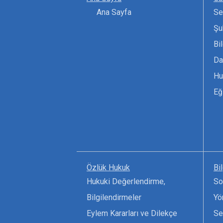
Ana Sayfa
Se
Şu
Bi
Da
Hu
Eğ
Özlük Hukuk
Bi
Hukuki Değerlendirme,
So
Bilgilendirmeler
Yö
Eylem Kararları ve Dilekçe
Se