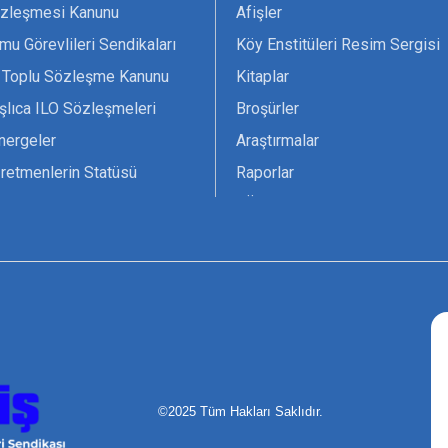
zleşmesi Kanunu
Afişler
mu Görevlileri Sendikaları
Köy Enstitüleri Resim Sergisi
 Toplu Sözleşme Kanunu
Kitaplar
şlıca ILO Sözleşmeleri
Broşürler
nergeler
Araştırmalar
retmenlerin Statüsü
Raporlar
vsiyesi 1966 ILO-UNESCO
TÖS Arşivi
tak Belgesi
Ekenek Dergimiz
çim Formları
Pankartlar
zük
Kokartlar
Kamucu Eğitim
©2025 Tüm Hakları Saklıdır.