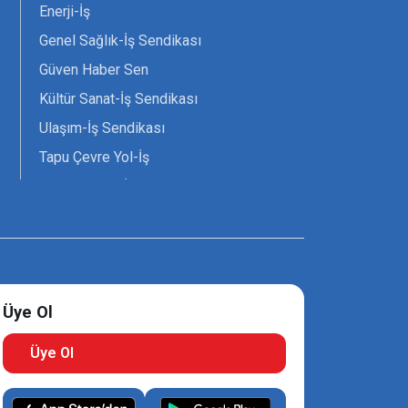
Enerji-İş
Genel Sağlık-İş Sendikası
Güven Haber Sen
Kültür Sanat-İş Sendikası
Ulaşım-İş Sendikası
Tapu Çevre Yol-İş
Tarım Orman-İş Sendikası
Tüm Yerel-Sen
Uzman Diyanet - Sen
Üye Ol
Üye Ol