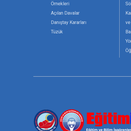
Örnekleri
Sö
Açılan Davalar
Ka
Danıştay Kararları
ve
Tüzük
Ba
Yö
Öğ
Ta
Or
Se
Tü