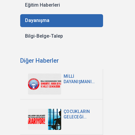
Eğitim Haberleri
Dayanışma
Bilgi-Belge-Talep
Diğer Haberler
MİLLİ
DAYANIŞMANIN
TEMELİ
CUMHURİYET,
HUKUK
DEVLETİ VE
MİLLET
ÇOCUKLARIN
EGEMENLİĞİDİR
GELECEĞİ
OKULDAN
UZAKLAŞTIRILDIKÇA
KARARIYOR