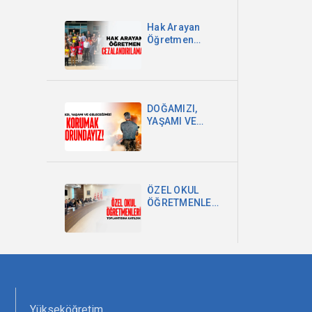
Hak Arayan
Öğretmen
Cezalandırılamaz!
DOĞAMIZI,
YAŞAMI VE
GELECEĞİMİZİ
KORUMAK
ZORUNDAYIZ!
ÖZEL OKUL
ÖĞRETMENLERİ
TOPLANTISINA
KATILDIK
Yükseköğretim