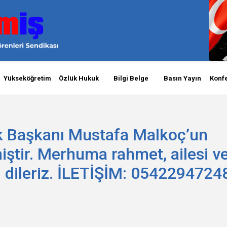
Yükseköğretim
Özlük Hukuk
Bilgi Belge
Basın Yayın
Konf
lik Başkanı Mustafa Malkoç’un
iştir. Merhuma rahmet, ailesi v
ı dileriz. İLETİŞİM: 0542294724