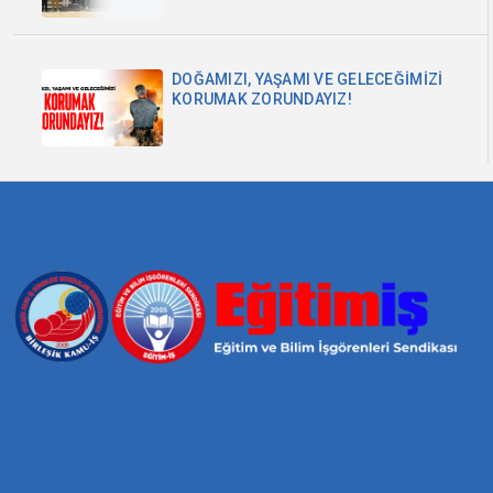
DOĞAMIZI, YAŞAMI VE GELECEĞİMİZİ
KORUMAK ZORUNDAYIZ!