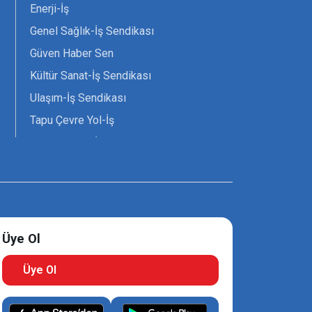
Enerji-İş
Genel Sağlık-İş Sendikası
Güven Haber Sen
Kültür Sanat-İş Sendikası
Ulaşım-İş Sendikası
Tapu Çevre Yol-İş
Tarım Orman-İş Sendikası
Tüm Yerel-Sen
Uzman Diyanet - Sen
Üye Ol
Üye Ol