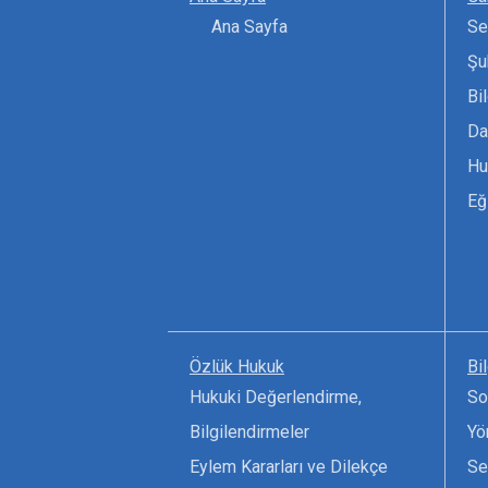
Ana Sayfa
Se
Şu
Bi
Da
Hu
Eğ
Özlük Hukuk
Bi
Hukuki Değerlendirme,
So
Bilgilendirmeler
Yö
Eylem Kararları ve Dilekçe
Se