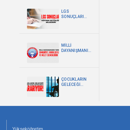
POLİTİKA
ŞARTTIR
LGS
SONUÇLARI
EĞİTİMDEKİ
EŞİTSİZLİĞİN
BELGESİDİR
MİLLİ
DAYANIŞMANIN
TEMELİ
CUMHURİYET,
HUKUK
DEVLETİ VE
MİLLET
ÇOCUKLARIN
EGEMENLİĞİDİR
GELECEĞİ
OKULDAN
UZAKLAŞTIRILDIKÇA
KARARIYOR
Yükseköğretim