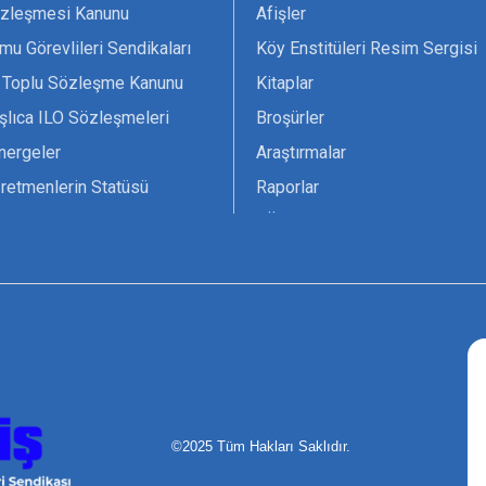
zleşmesi Kanunu
Afişler
mu Görevlileri Sendikaları
Köy Enstitüleri Resim Sergisi
 Toplu Sözleşme Kanunu
Kitaplar
şlıca ILO Sözleşmeleri
Broşürler
nergeler
Araştırmalar
retmenlerin Statüsü
Raporlar
vsiyesi 1966 ILO-UNESCO
TÖS Arşivi
tak Belgesi
Ekenek Dergimiz
çim Formları
Pankartlar
zük
Kokartlar
Kamucu Eğitim
©2025 Tüm Hakları Saklıdır.