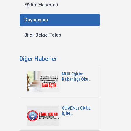
Eğitim Haberleri
Dayanışma
Bilgi-Belge-Talep
Diğer Haberler
Milli Eğitim
Bakanlığı Okul
Öncesi Eğitim
ve İlköğretim
Kurumları
Yönetmeliğine
Dava Açtık
GÜVENLİ OKUL
İÇİN
GÜVENLİKÇİ
DEĞİL,
BÜTÜNCÜL