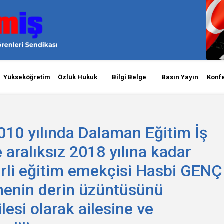
Yükseköğretim
Özlük Hukuk
Bilgi Belge
Basın Yayın
Konf
010 yılında Dalaman Eğitim İş
e aralıksız 2018 yılına kadar
rli eğitim emekçisi Hasbi GENÇ
menin derin üzüntüsünü
ilesi olarak ailesine ve