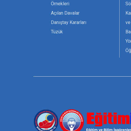
Örnekleri
Sö
Açılan Davalar
Ka
Danıştay Kararları
ve
Tüzük
Ba
Yö
Öğ
Ta
Or
Se
Tü