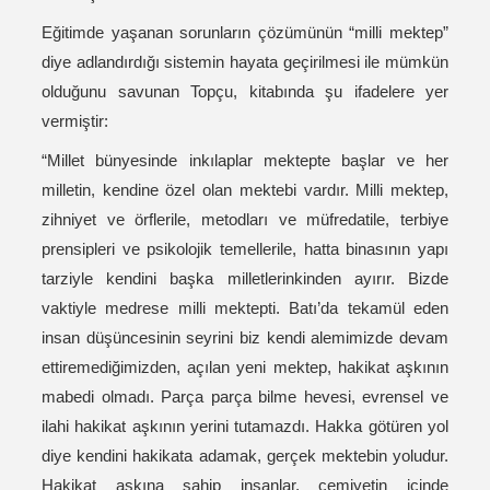
Eğitimde yaşanan sorunların çözümünün “milli mektep”
diye adlandırdığı sistemin hayata geçirilmesi ile mümkün
olduğunu savunan Topçu, kitabında şu ifadelere yer
vermiştir:
“Millet bünyesinde inkılaplar mektepte başlar ve her
milletin, kendine özel olan mektebi vardır. Milli mektep,
zihniyet ve örflerile, metodları ve müfredatile, terbiye
prensipleri ve psikolojik temellerile, hatta binasının yapı
tarziyle kendini başka milletlerinkinden ayırır. Bizde
vaktiyle medrese milli mektepti. Batı’da tekamül eden
insan düşüncesinin seyrini biz kendi alemimizde devam
ettiremediğimizden, açılan yeni mektep, hakikat aşkının
mabedi olmadı. Parça parça bilme hevesi, evrensel ve
ilahi hakikat aşkının yerini tutamazdı. Hakka götüren yol
diye kendini hakikata adamak, gerçek mektebin yoludur.
Hakikat aşkına sahip insanlar, cemiyetin içinde