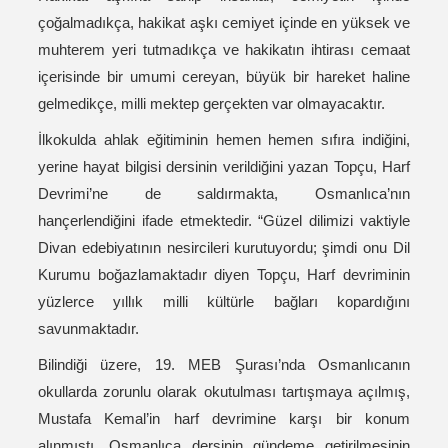
çoğalmadıkça, hakikat aşkı cemiyet içinde en yüksek ve
muhterem yeri tutmadıkça ve hakikatın ihtirası cemaat
içerisinde bir umumi cereyan, büyük bir hareket haline
gelmedikçe, milli mektep gerçekten var olmayacaktır.
İlkokulda ahlak eğitiminin hemen hemen sıfıra indiğini,
yerine hayat bilgisi dersinin verildiğini yazan Topçu, Harf
Devrimi’ne de saldırmakta, Osmanlıca’nın
hançerlendiğini ifade etmektedir. “Güzel dilimizi vaktiyle
Divan edebiyatının nesircileri kurutuyordu; şimdi onu Dil
Kurumu boğazlamaktadır diyen Topçu, Harf devriminin
yüzlerce yıllık milli kültürle bağları kopardığını
savunmaktadır.
Bilindiği üzere, 19. MEB Şurası’nda Osmanlıcanın
okullarda zorunlu olarak okutulması tartışmaya açılmış,
Mustafa Kemal’in harf devrimine karşı bir konum
alınmıştı. Osmanlıca dersinin gündeme getirilmesinin