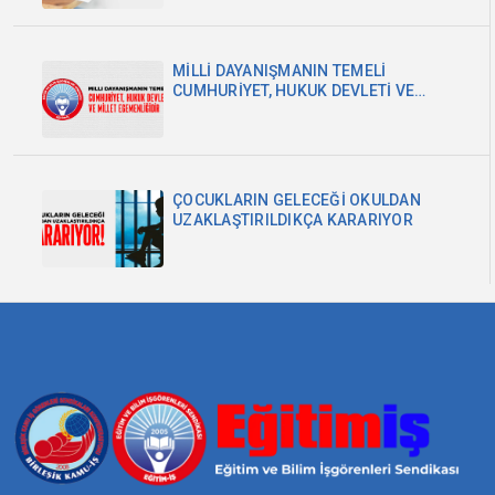
MİLLİ DAYANIŞMANIN TEMELİ
CUMHURİYET, HUKUK DEVLETİ VE
MİLLET EGEMENLİĞİDİR
ÇOCUKLARIN GELECEĞİ OKULDAN
UZAKLAŞTIRILDIKÇA KARARIYOR