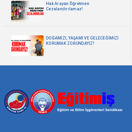
Hak Arayan Öğretmen
Cezalandırılamaz!
DOĞAMIZI, YAŞAMI VE GELECEĞİMİZİ
KORUMAK ZORUNDAYIZ!