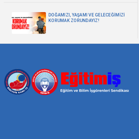
DOĞAMIZI, YAŞAMI VE GELECEĞİMİZİ
KORUMAK ZORUNDAYIZ!