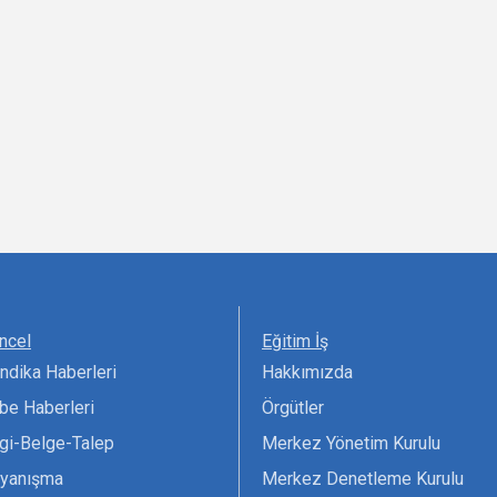
ncel
Eğitim İş
ndika Haberleri
Hakkımızda
be Haberleri
Örgütler
lgi-Belge-Talep
Merkez Yönetim Kurulu
yanışma
Merkez Denetleme Kurulu