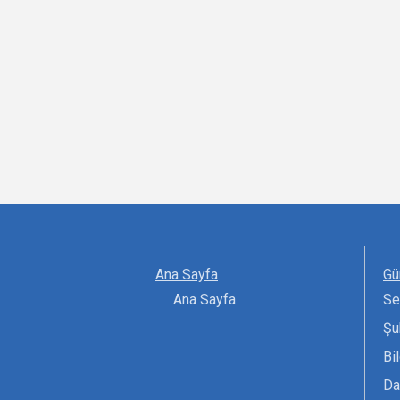
Ana Sayfa
Gü
Ana Sayfa
Se
Şu
Bi
Da