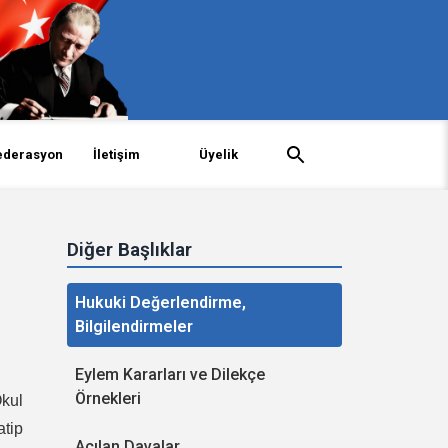
ederasyon
İletişim
Üyelik
Diğer Başlıklar
Hukuki Değerlendirme,
Bilgilendirmeler
Eylem Kararları ve Dilekçe
Örnekleri
Okul
atip
Açılan Davalar