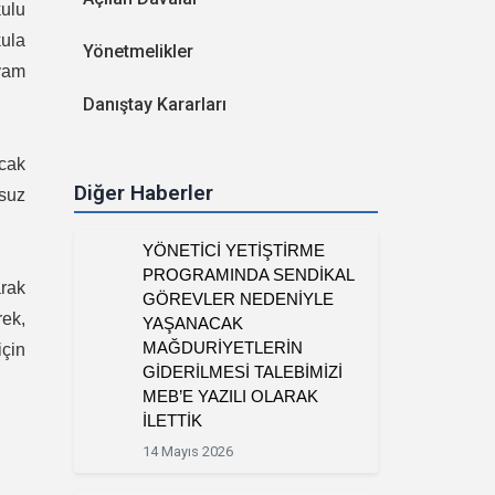
ulu
kula
Yönetmelikler
evam
Danıştay Kararları
cak
Diğer Haberler
suz
YÖNETİCİ YETİŞTİRME
PROGRAMINDA SENDİKAL
arak
GÖREVLER NEDENİYLE
ek,
YAŞANACAK
MAĞDURİYETLERİN
için
GİDERİLMESİ TALEBİMİZİ
MEB’E YAZILI OLARAK
İLETTİK
14 Mayıs 2026