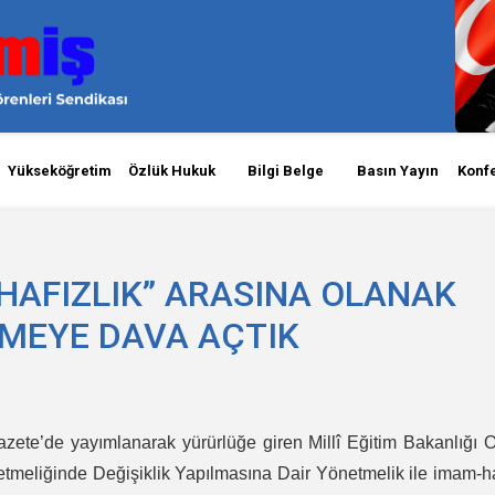
Yükseköğretim
Özlük Hukuk
Bilgi Belge
Basın Yayın
Konf
HAFIZLIK” ARASINA OLANAK
MEYE DAVA AÇTIK
zete’de yayımlanarak yürürlüğe giren Millî Eğitim Bakanlığı 
etmeliğinde Değişiklik Yapılmasına Dair Yönetmelik ile imam-h