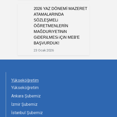
2026 YAZ DÖNEMİ MAZERET
ATAMALARINDA
SÖZLEŞMELi
ÖĞRETMENLERİN
MAĞDURiYETiNiN
GiDERiLMESi iÇiN MEB’E
BAŞVURDUK!
23 Ocak 2026
Yükseköğretim
Yükseköğretim
Ankara Şubemiz
İzmir Şubemiz
İstanbul Şubemiz