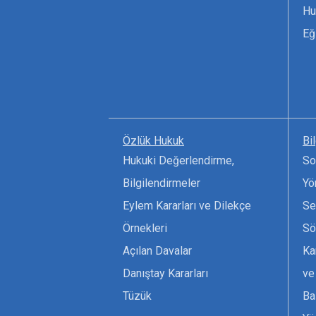
Hu
Eğ
Özlük Hukuk
Bi
Hukuki Değerlendirme,
So
Bilgilendirmeler
Yö
Eylem Kararları ve Dilekçe
Se
Örnekleri
Sö
Açılan Davalar
Ka
Danıştay Kararları
ve
Tüzük
Ba