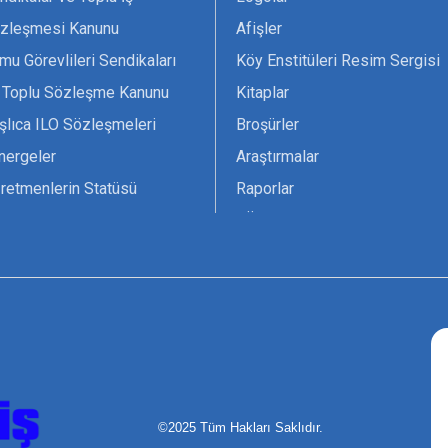
zleşmesi Kanunu
Afişler
mu Görevlileri Sendikaları
Köy Enstitüleri Resim Sergisi
 Toplu Sözleşme Kanunu
Kitaplar
şlıca ILO Sözleşmeleri
Broşürler
nergeler
Araştırmalar
retmenlerin Statüsü
Raporlar
vsiyesi 1966 ILO-UNESCO
TÖS Arşivi
tak Belgesi
Ekenek Dergimiz
çim Formları
Pankartlar
zük
Kokartlar
Kamucu Eğitim
©2025 Tüm Hakları Saklıdır.