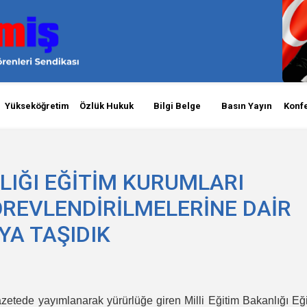
Yükseköğretim
Özlük Hukuk
Bilgi Belge
Basın Yayın
Konf
LIĞI EĞİTİM KURUMLARI
ÖREVLENDİRİLMELERİNE DAİR
YA TAŞIDIK
zetede yayımlanarak yürürlüğe giren Milli Eğitim Bakanlığı Eğ