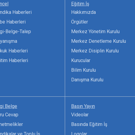
ncel
Eğitim İş
ndika Haberleri
Hakkımızda
be Haberleri
Örgütler
lgi-Belge-Talep
Merkez Yönetim Kurulu
yanışma
Merkez Denetleme Kurulu
kuk Haberleri
Merkez Disiplin Kurulu
itim Haberleri
Kurucular
Bilim Kurulu
Danışma Kurulu
lgi Belge
Basın Yayın
ru Cevap
Videolar
netmelikler
Basında Eğitim İş
ndikalar ve Toplu İş
Logolar