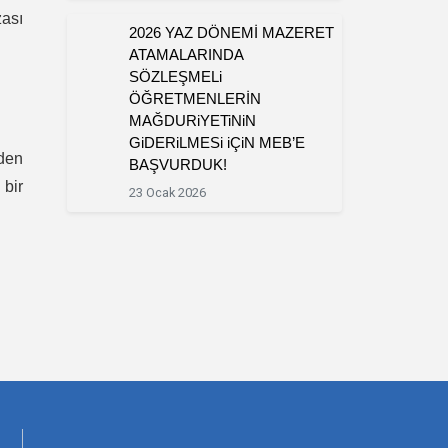
zası
2026 YAZ DÖNEMİ MAZERET
ATAMALARINDA
SÖZLEŞMELi
ÖĞRETMENLERİN
MAĞDURiYETiNiN
GiDERiLMESi iÇiN MEB’E
nden
BAŞVURDUK!
 bir
23 Ocak 2026