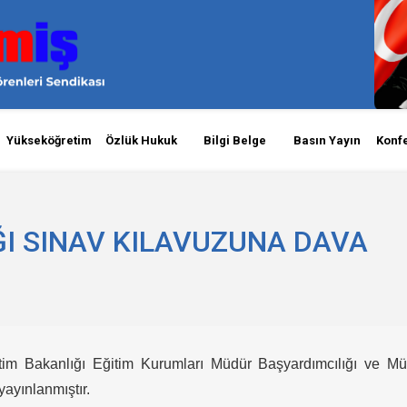
Yükseköğretim
Özlük Hukuk
Bilgi Belge
Basın Yayın
Konf
I SINAV KILAVUZUNA DAVA
itim Bakanlığı Eğitim Kurumları Müdür Başyardımcılığı ve M
yayınlanmıştır.