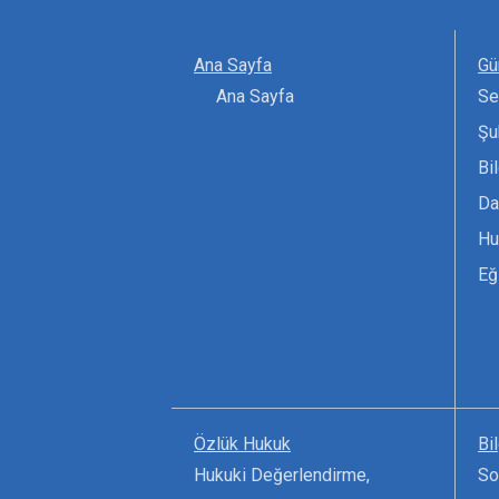
Ana Sayfa
Gü
Ana Sayfa
Se
Şu
Bi
Da
Hu
Eğ
Özlük Hukuk
Bi
Hukuki Değerlendirme,
So