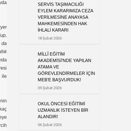
avda
SERVİS TAŞIMACILIĞI
EYLEM KARARIMIZA CEZA
VERİLMESİNE ANAYASA
MAHKEMESİNDEN HAK
yer
İHLALİ KARARI
lup,
18 Şubat 2026
a da
llık
MİLLÎ EĞİTİM
ıda
AKADEMİSİ’NDE YAPILAN
ATAMA VE
resi
GÖREVLENDİRMELER İÇİN
 ile
MEB’E BAŞVURDUK!
09 Şubat 2026
nin
OKUL ÖNCESİ EĞİTİMİ
 kaç
UZMANLIK İSTEYEN BİR
ALANDIR!
reye
06 Şubat 2026
rcih