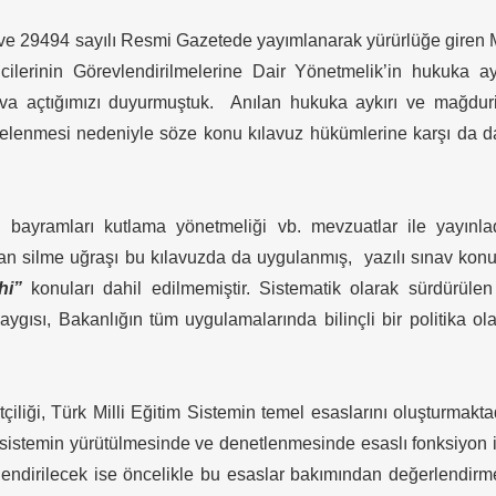
ve 29494 sayılı Resmi Gazetede yayımlanarak yürürlüğe giren M
cilerinin Görevlendirilmelerine Dair Yönetmelik’in hukuka ay
a açtığımızı duyurmuştuk. Anılan hukuka aykırı ve mağduri
elenmesi nedeniyle söze konu kılavuz hükümlerine karşı da 
 bayramları kutlama yönetmeliği vb. mevzuatlar ile yayınla
ttan silme uğraşı bu kılavuzda da uygulanmış, yazılı sınav konu
ihi”
konuları dahil edilmemiştir. Sistematik olarak sürdürüle
aygısı, Bakanlığın tüm uygulamalarında bilinçli bir politika ol
yetçiliği, Türk Milli Eğitim Sistemin temel esaslarını oluşturmakta
 sistemin yürütülmesinde ve denetlenmesinde esaslı fonksiyon 
ğerlendirilecek ise öncelikle bu esaslar bakımından değerlendir