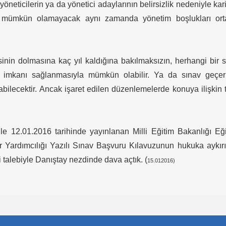
ticilerin ya da yönetici adaylarının belirsizlik nedeniyle kar
ı mümkün olamayacak aynı zamanda yönetim boşlukları ort
inin dolmasına kaç yıl kaldığına bakılmaksızın, herhangi bir 
 imkanı sağlanmasıyla mümkün olabilir. Ya da sınav geçerli
abilecektir. Ancak işaret edilen düzenlemelerde konuya ilişkin
 ile 12.01.2016 tarihinde yayınlanan Milli Eğitim Bakanlığı Eğ
 Yardımcılığı Yazılı Sınav Başvuru Kılavuzunun hukuka aykır
 talebiyle Danıştay nezdinde dava açtık. (
15.012016)