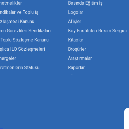
netmelikler
Basında Eğitim İş
ndikalar ve Toplu İş
Logolar
zleşmesi Kanunu
Afişler
mu Görevlileri Sendikaları
Köy Enstitüleri Resim Sergisi
 Toplu Sözleşme Kanunu
Kitaplar
şlıca ILO Sözleşmeleri
Broşürler
nergeler
Araştırmalar
retmenlerin Statüsü
Raporlar
vsiyesi 1966 ILO-UNESCO
TÖS Arşivi
tak Belgesi
Ekenek Dergimiz
çim Formları
Pankartlar
zük
Kokartlar
Kamucu Eğitim