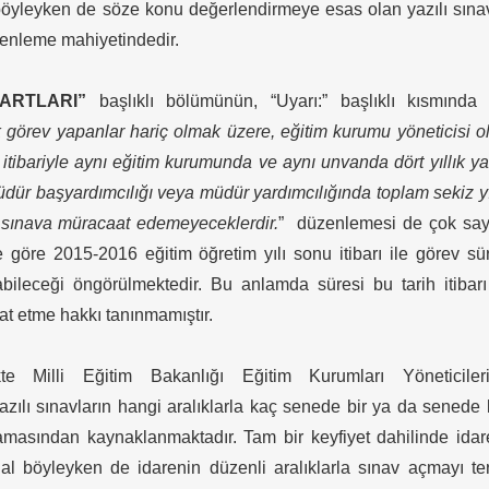
al böyleyken de söze konu değerlendirmeye esas olan yazılı sın
enleme mahiyetindedir.
ARTLARI”
başlıklı bölümünün, “Uyarı:” başlıklı kısmında 
 görev yapanlar hariç olmak üzere, eğitim kurumu yöneticisi o
itibariyle aynı eğitim kurumunda ve aynı unvanda dört yıllık y
ür başyardımcılığı veya müdür yardımcılığında toplam sekiz yı
ı sınava müracaat edemeyeceklerdir.
” düzenlemesi de çok say
göre 2015-2016 eğitim öğretim yılı sonu itibarı ile görev sü
bileceği öngörülmektedir. Bu anlamda süresi bu tarih itibarı
t etme hakkı tanınmamıştır.
e Milli Eğitim Bakanlığı Eğitim Kurumları Yöneticileri
azılı sınavların hangi aralıklarla kaç senede bir ya da senede
mamasından kaynaklanmaktadır. Tam bir keyfiyet dahilinde ida
Hal böyleyken de idarenin düzenli aralıklarla sınav açmayı te