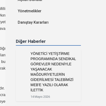
illi
Yönetmelikler
kırı
yet
Danıştay Kararları
dava
Diğer Haberler
dığı
YÖNETİCİ YETİŞTİRME
ları
PROGRAMINDA SENDİKAL
n bu
GÖREVLER NEDENİYLE
arak
YAŞANACAK
MAĞDURİYETLERİN
GİDERİLMESİ TALEBİMİZİ
MEB’E YAZILI OLARAK
dır.
İLETTİK
icra
14 Mayıs 2026
meye