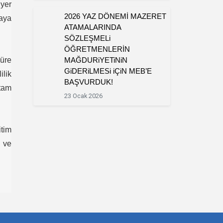
iyer
2026 YAZ DÖNEMİ MAZERET
aya
ATAMALARINDA
SÖZLEŞMELi
ÖĞRETMENLERİN
süre
MAĞDURiYETiNiN
GiDERiLMESi iÇiN MEB’E
lik
BAŞVURDUK!
 tam
23 Ocak 2026
itim
ı ve