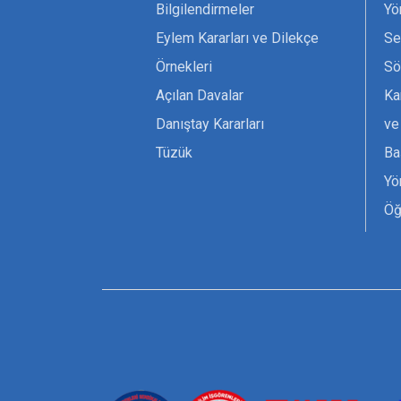
Bilgilendirmeler
Yö
Eylem Kararları ve Dilekçe
Se
Örnekleri
Sö
Açılan Davalar
Ka
Danıştay Kararları
ve
Tüzük
Ba
Yö
Öğ
Ta
Or
Se
Tü