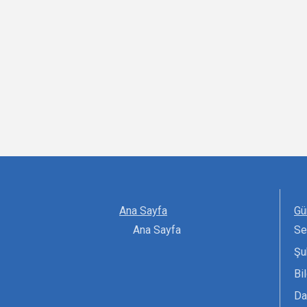
Ana Sayfa
Gü
Ana Sayfa
Se
Şu
Bi
Da