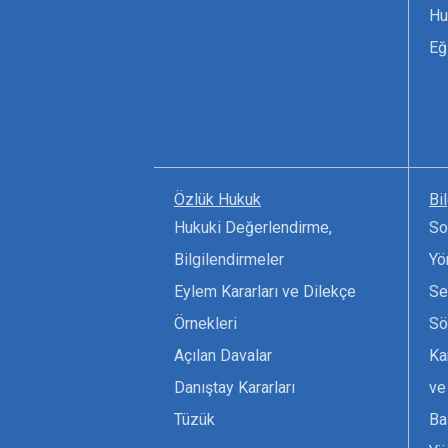
Hu
Eğ
Özlük Hukuk
Bi
Hukuki Değerlendirme,
So
Bilgilendirmeler
Yö
Eylem Kararları ve Dilekçe
Se
Örnekleri
Sö
Açılan Davalar
Ka
Danıştay Kararları
ve
Tüzük
Ba