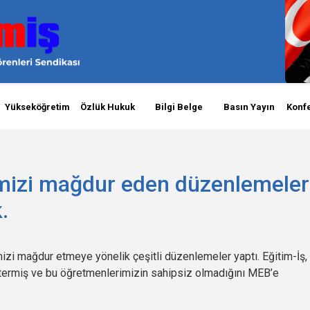
Yükseköğretim
Özlük Hukuk
Bilgi Belge
Basın Yayın
Konf
mizi mağdur eden düzenlemeler
.
izi mağdur etmeye yönelik çeşitli düzenlemeler yaptı. Eğitim-İş,
stermiş ve bu öğretmenlerimizin sahipsiz olmadığını MEB’e