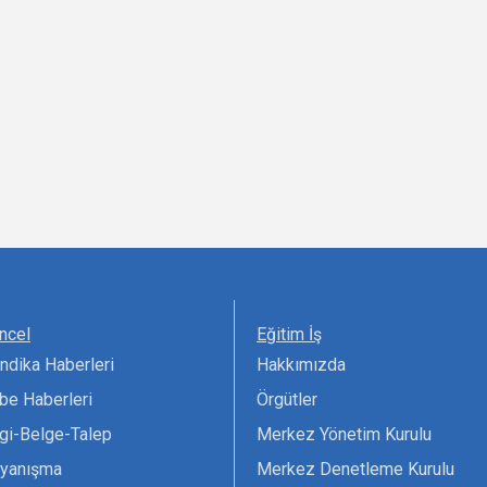
ncel
Eğitim İş
ndika Haberleri
Hakkımızda
be Haberleri
Örgütler
lgi-Belge-Talep
Merkez Yönetim Kurulu
yanışma
Merkez Denetleme Kurulu