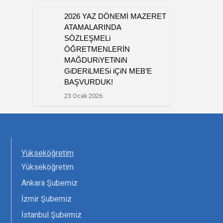
2026 YAZ DÖNEMİ MAZERET
ATAMALARINDA
SÖZLEŞMELi
ÖĞRETMENLERİN
MAĞDURiYETiNiN
GiDERiLMESi iÇiN MEB’E
BAŞVURDUK!
23 Ocak 2026
Yükseköğretim
Yükseköğretim
Ankara Şubemiz
İzmir Şubemiz
İstanbul Şubemiz