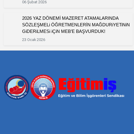
06 Şubat 2026
2026 YAZ DÖNEMİ MAZERET ATAMALARINDA
SÖZLEŞMELi ÖĞRETMENLERİN MAĞDURiYETiNiN
GiDERiLMESi iÇiN MEB’E BAŞVURDUK!
23 Ocak 2026