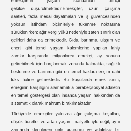
emekçilerin yaşam standartları bilinçli
şekilde düşürülmektedir.Emekçiler, uzun çalışma
saatleri, fazla mesai dayatmaları ve iş güvencesinden
yoksun istihdam biçimleriyle tükenme noktasına
sürüklenirken; ağır vergi yükü nedeniyle zaten sınırlı olan
gelirleri daha da erimektedir. Gıda, barınma, ulaşım ve
enerji gibi temel yaşam kalemlerine yapılan fahiş
zamlar karşısında milyonlarca emekçi, ay sonunu
getirebilmek için borçlanmak zorunda kalmakta, sağlıklı
beslenme ve barınma gibi en temel haklara erişim dahi
lüks haline gelmektedir. Bu koşullarda emek sınıfı,
emeğinin karşılığını alamamakla beraber;sosyal adaletin
en temel göstergesi olan insanca yaşam hakkından da
sistematik olarak mahrum bırakılmaktadır.
Türkiye’de emekçiler yalnızca ağır çalışma koşulları,
düşük ücretler ve artan yaşam maliyetleriyle değil, aynı
zamanda derinleşen gelir uçurumu ve adaletsiz bir