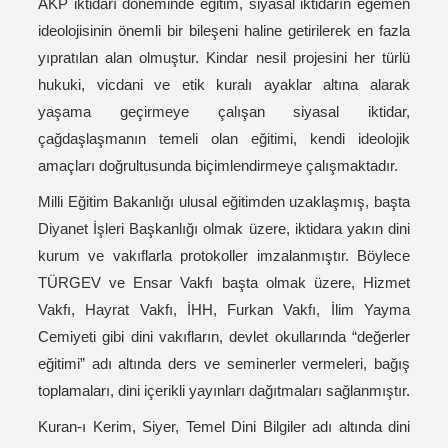
AKP iktidarı döneminde eğitim, siyasal iktidarın egemen
ideolojisinin önemli bir bileşeni haline getirilerek en fazla
yıpratılan alan olmuştur. Kindar nesil projesini her türlü
hukuki, vicdani ve etik kuralı ayaklar altına alarak
yaşama geçirmeye çalışan siyasal iktidar,
çağdaşlaşmanın temeli olan eğitimi, kendi ideolojik
amaçları doğrultusunda biçimlendirmeye çalışmaktadır.
Milli Eğitim Bakanlığı ulusal eğitimden uzaklaşmış, başta
Diyanet İşleri Başkanlığı olmak üzere, iktidara yakın dini
kurum ve vakıflarla protokoller imzalanmıştır. Böylece
TÜRGEV ve Ensar Vakfı başta olmak üzere, Hizmet
Vakfı, Hayrat Vakfı, İHH, Furkan Vakfı, İlim Yayma
Cemiyeti gibi dini vakıfların, devlet okullarında “değerler
eğitimi” adı altında ders ve seminerler vermeleri, bağış
toplamaları, dini içerikli yayınları dağıtmaları sağlanmıştır.
Kuran-ı Kerim, Siyer, Temel Dini Bilgiler adı altında dini