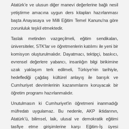
Atatürk’e ve ulusun diğer manevi değerlerine bağlı nesil
yetiştirme amacına uygun ders kitapları hazırlanması
başta Anayasaya ve Milli Eğitim Temel Kanunu’na göre
zorunluluk teşkil etmektedir.
Taslak metinden vazgeçilmeli, eğitim sendikaları,
üniversiteler, STK’lar ve öğretmenlerin katılımı ile yeni bir
komisyon oluşturulmalıdır. Dayatmacı, tektipçi, baskıcı,
evrensel değerlere yabancı, insanlığın bilgi birikimine
uzak yaklaşım terk edilmeli, Türkiye’nin tarihiyle,
hedeflediği çağdaş kültürel anlayış ile barışık ve
Cumhuriyet devrimlerinin kazanımlarını koruyacak bir
öğretim programı hazırlanmalıdır.
Unutulmasın ki Cumhuriyet’in öğretmeni inanmadığı
müfredatı uygulamaz. Bu nedenle, AKP iktidarının,
Atatürk’ü, bilimsel, laik, ulusal ve demokratik eğitimi
tasfiye etme girişimlerine karşı Eğitim-İş üyesi