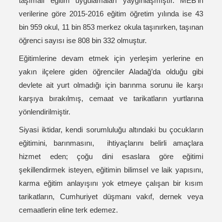
taşımalı eğitim uygulamaları yaygınlaşmıştır. MEB’in
verilerine göre 2015-2016 eğitim öğretim yılında ise 43
bin 959 okul, 11 bin 853 merkez okula taşınırken, taşınan
öğrenci sayısı ise 808 bin 332 olmuştur.
Eğitimlerine devam etmek için yerleşim yerlerine en
yakın ilçelere giden öğrenciler Aladağ’da olduğu gibi
devlete ait yurt olmadığı için barınma sorunu ile karşı
karşıya bırakılmış, cemaat ve tarikatların yurtlarına
yönlendirilmiştir.
Siyasi iktidar, kendi sorumluluğu altındaki bu çocukların
eğitimini, barınmasını, ihtiyaçlarını belirli amaçlara
hizmet eden; çoğu dini esaslara göre eğitimi
şekillendirmek isteyen, eğitimin bilimsel ve laik yapısını,
karma eğitim anlayışını yok etmeye çalışan bir kısım
tarikatların, Cumhuriyet düşmanı vakıf, dernek veya
cemaatlerin eline terk edemez.