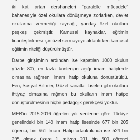
iki kat artan dershaneleri “paralelle mücadele”
bahanesiyle özel okullara dönüşmeye zorlarken, devlet
okullarına vermediği kaynağı, yandaş özel okullara
peşkeş çekmiştir. Kamusal kaynaklar, eğitimin
ticarileştirilmesi için özel sermayeye aktarılırken kamusal
eğitimin niteliği düşürülmüştür.
Darbe girişiminin ardından ise kapatılan 1060 okulun
yüzde 80’i, en fazla kontenjan açığı imam hatiplerde
olmasına rağmen, imam hatip okuluna dönüştürüldü.
Fen, Sosyal Bilimler, Güzel sanatlar Liseleri gibi okullara
ihtiyaç olmasına rağmen bu okulların imam hatipe
dönüştürülmesinin hiçbir pedagojik gerekçesi yoktur.
MEB’in 2015-2016 öğretim yılı verilerine göre Türkiye
genelindeki bin 149 imam hatip lisesinde 677 bin 205
öğrenci, bin 961 İmam Hatip ortaokulunda ise 524 bin
295 olmak üzere 1 milyon 201 bin 500 öğrenci