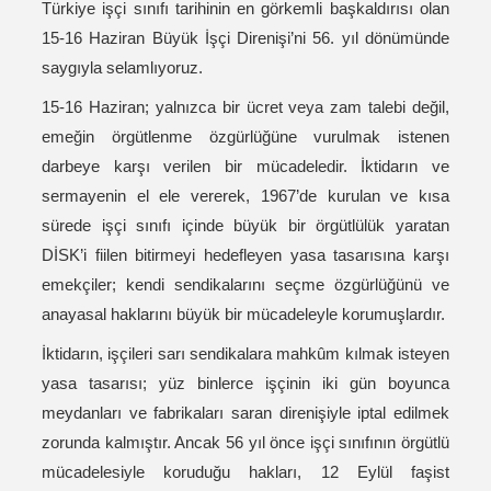
Türkiye işçi sınıfı tarihinin en görkemli başkaldırısı olan
15-16 Haziran Büyük İşçi Direnişi’ni 56. yıl dönümünde
saygıyla selamlıyoruz.
15-16 Haziran; yalnızca bir ücret veya zam talebi değil,
emeğin örgütlenme özgürlüğüne vurulmak istenen
darbeye karşı verilen bir mücadeledir. İktidarın ve
sermayenin el ele vererek, 1967’de kurulan ve kısa
sürede işçi sınıfı içinde büyük bir örgütlülük yaratan
DİSK’i fiilen bitirmeyi hedefleyen yasa tasarısına karşı
emekçiler; kendi sendikalarını seçme özgürlüğünü ve
anayasal haklarını büyük bir mücadeleyle korumuşlardır.
İktidarın, işçileri sarı sendikalara mahkûm kılmak isteyen
yasa tasarısı; yüz binlerce işçinin iki gün boyunca
meydanları ve fabrikaları saran direnişiyle iptal edilmek
zorunda kalmıştır. Ancak 56 yıl önce işçi sınıfının örgütlü
mücadelesiyle koruduğu hakları, 12 Eylül faşist