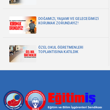
DOĞAMIZI, YAŞAMI VE GELECEĞİMİZİ
KORUMAK ZORUNDAYIZ!
ÖZEL OKUL ÖĞRETMENLERİ
TOPLANTISINA KATILDIK