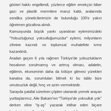
gösteri hakkı engellendi, yüzlerce eğitim emekçisi biber
gazı ve plastik mermilere maruz kaldı, aralarında
sendika yöneticilerimizin de bulunduğu 100’e yakın
öğretmen gözaltına alındı.
Kamuoyunda büyük yankı uyandıran eylemimizdeki
“Yolsuzluğunuz yoksulluğumuzdur” eylemi, milyonların
zihnine kazındı ve toplumsal muhalefete ivme
kazandırdı.
Aradan geçen 6 yıla rağmen Türkiye’de yolsuzlukların
hesabının sorulmamış ve artmış olması, adaletin,
eğitimin, ekonominin daha da kötüye gitmesi yürekleri
kanatsa da, sorumluları bilmeli ki bu tablo bize
umutsuzluk değil, hınç ve azim vermektedir.
Sarayda şatafat sürerken çöpten utanarak yemek arayan
yurttaşlarımız, Aile Bakanı’nın “Türkiye’de yoksulluk yok”
derken eline “iş-aş” yazarak intihar eden biçare