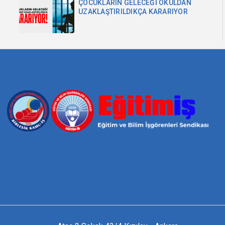
ÇOCUKLARIN GELECEĞİ OKULDAN
UZAKLAŞTIRILDIKÇA KARARIYOR