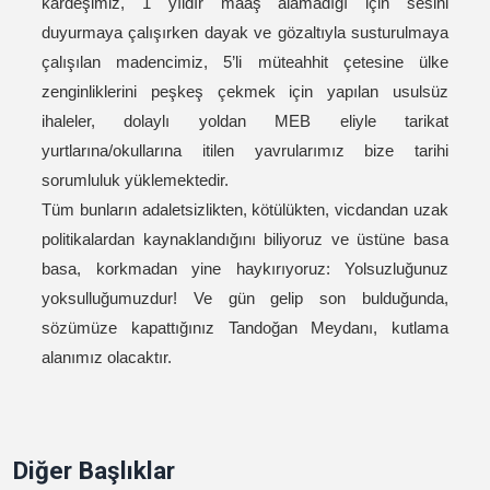
kardeşimiz, 1 yıldır maaş alamadığı için sesini
duyurmaya çalışırken dayak ve gözaltıyla susturulmaya
çalışılan madencimiz, 5’li müteahhit çetesine ülke
zenginliklerini peşkeş çekmek için yapılan usulsüz
ihaleler, dolaylı yoldan MEB eliyle tarikat
yurtlarına/okullarına itilen yavrularımız bize tarihi
sorumluluk yüklemektedir.
Tüm bunların adaletsizlikten, kötülükten, vicdandan uzak
politikalardan kaynaklandığını biliyoruz ve üstüne basa
basa, korkmadan yine haykırıyoruz: Yolsuzluğunuz
yoksulluğumuzdur! Ve gün gelip son bulduğunda,
sözümüze kapattığınız Tandoğan Meydanı, kutlama
alanımız olacaktır.
Diğer Başlıklar