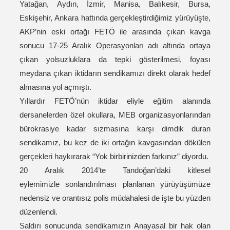
Yatağan, Aydın, İzmir, Manisa, Balıkesir, Bursa,
Eskişehir, Ankara hattında gerçekleştirdiğimiz yürüyüşte,
AKP’nin eski ortağı FETÖ ile arasında çıkan kavga
sonucu 17-25 Aralık Operasyonları adı altında ortaya
çıkan yolsuzluklara da tepki gösterilmesi, foyası
meydana çıkan iktidarın sendikamızı direkt olarak hedef
almasına yol açmıştı.
Yıllardır FETÖ’nün iktidar eliyle eğitim alanında
dersanelerden özel okullara, MEB organizasyonlarından
bürokrasiye kadar sızmasına karşı dimdik duran
sendikamız, bu kez de iki ortağın kavgasından dökülen
gerçekleri haykırarak “Yok birbirinizden farkınız” diyordu.
20 Aralık 2014’te Tandoğan’daki kitlesel
eylemimizle sonlandırılması planlanan yürüyüşümüze
nedensiz ve orantısız polis müdahalesi de işte bu yüzden
düzenlendi.
Saldırı sonucunda sendikamızın Anayasal bir hak olan