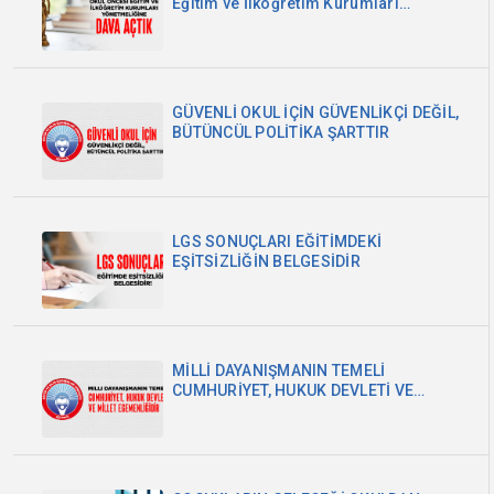
Eğitim ve İlköğretim Kurumları
Yönetmeliğine Dava Açtık
GÜVENLİ OKUL İÇİN GÜVENLİKÇİ DEĞİL,
BÜTÜNCÜL POLİTİKA ŞARTTIR
LGS SONUÇLARI EĞİTİMDEKİ
EŞİTSİZLİĞİN BELGESİDİR
MİLLİ DAYANIŞMANIN TEMELİ
CUMHURİYET, HUKUK DEVLETİ VE
MİLLET EGEMENLİĞİDİR