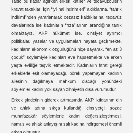
Tablo bu kadar ağırken erkek katiller ve tecavüzcülerin
kravat taktıkları için “iyi hal indirimleri” aldıklarına, “tahrik
indirimi”nden yararlanarak cezasız kaldıklarına, tecavüz
davalarında ise kadınların “rıza”larının arandığına tanık
olmaktayız. AKP hükümeti ise, cinsiyet ayrımcı
politikalar, yasalar ve uygulamaları hayata geçirmekte,
kadınların ekonomik özgürlüğünü hiçe sayarak, “en az 3
çocuk” söylemiyle kadınları eve hapsetmekte ve erken
yaşta evliliğe teşvik etmektedir. Kadınların fıtrat gereği
erkeklerle eşit olamayacağı, börek yapamayan kadının
ailesinin dağılmaya mahkum olacağı yönündeki
söylemler kadını yok sayan zihniyetin dışa vurumudur.
Erkek şiddetinin giderek artmasında, AKP iktidarının din
ve ahlak adına sıkça kullandığı cinsiyetçi, sözde
muhafazakâr söylemlerle kadını değersizleştirmesi,
namus ve ahlak anlayışını salt kadına indirgemesi önemli
etken olmuştur.