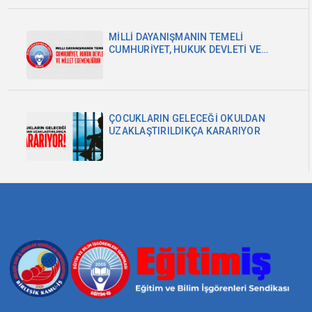
MİLLİ DAYANIŞMANIN TEMELİ
CUMHURİYET, HUKUK DEVLETİ VE
MİLLET EGEMENLİĞİDİR
ÇOCUKLARIN GELECEĞİ OKULDAN
UZAKLAŞTIRILDIKÇA KARARIYOR