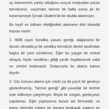
oy istemesinin yanlış olduğunu sosyal medyadan yazan
temsilcimiz, seçimden hemen bir hafta sonra jet bir
kararnameyle Şırnak Uludere'de bir okulda atanmıştır.
Bu keyfi ve intikam niteliğindeki atamanın dört skandal
boyutu vardır:
1- 4688 sayılı Sendika yasası gereği, olağanüstü bir
durum olmadıkça bir sendika temsilcisi devlet tarafından
başka bir yere sürülemez. Eğer bu yaygın bir metod
olsaydı, hiçbir sendikacı gittiği yerde örgütlenecek vakti
ve zemini bulamazdı. Dolayısıyla bu atama kanun
dışıdır.
2- Söz konusu atama için sözlü ya da yazılı bir gerekçe
gösterilmemiş, "hizmet gereği" gibi yuvarlak bir terimle
izah edilmeye çalışılmıştır. Böyle bir sürgün, gerekçesiz
yapılamaz. Eğer yapılıyorsa bunun adı fermandır, ve
kamu görevlisi sıfatını bir kenara bırakarak sadece en