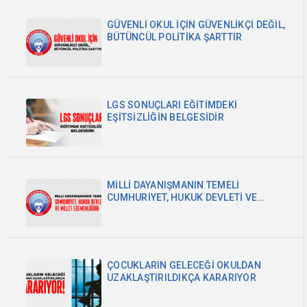
GÜVENLİ OKUL İÇİN GÜVENLİKÇİ DEĞİL,
BÜTÜNCÜL POLİTİKA ŞARTTIR
LGS SONUÇLARI EĞİTİMDEKİ
EŞİTSİZLİĞİN BELGESİDİR
MİLLİ DAYANIŞMANIN TEMELİ
CUMHURİYET, HUKUK DEVLETİ VE
MİLLET EGEMENLİĞİDİR
ÇOCUKLARIN GELECEĞİ OKULDAN
UZAKLAŞTIRILDIKÇA KARARIYOR