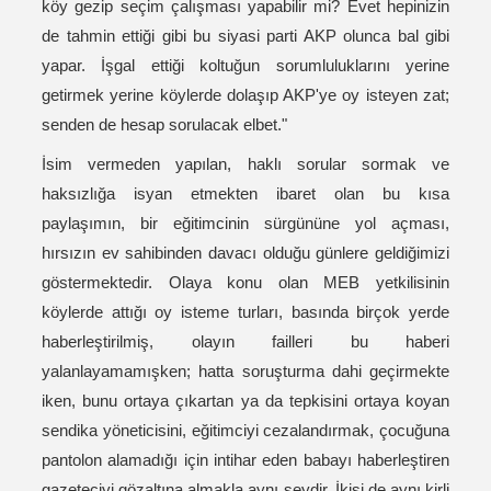
köy gezip seçim çalışması yapabilir mi? Evet hepinizin
de tahmin ettiği gibi bu siyasi parti AKP olunca bal gibi
yapar. İşgal ettiği koltuğun sorumluluklarını yerine
getirmek yerine köylerde dolaşıp AKP'ye oy isteyen zat;
senden de hesap sorulacak elbet."
İsim vermeden yapılan, haklı sorular sormak ve
haksızlığa isyan etmekten ibaret olan bu kısa
paylaşımın, bir eğitimcinin sürgününe yol açması,
hırsızın ev sahibinden davacı olduğu günlere geldiğimizi
göstermektedir. Olaya konu olan MEB yetkilisinin
köylerde attığı oy isteme turları, basında birçok yerde
haberleştirilmiş, olayın failleri bu haberi
yalanlayamamışken; hatta soruşturma dahi geçirmekte
iken, bunu ortaya çıkartan ya da tepkisini ortaya koyan
sendika yöneticisini, eğitimciyi cezalandırmak, çocuğuna
pantolon alamadığı için intihar eden babayı haberleştiren
gazeteciyi gözaltına almakla aynı şeydir. İkisi de aynı kirli