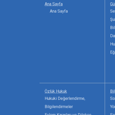
Ana Sayfa
Gü
Ana Sayfa
Se
Şu
Bi
Da
Hu
Eğ
Özlük Hukuk
Bi
Hukuki Değerlendirme,
So
Bilgilendirmeler
Yö
Eylem Kararları ve Dilekçe
Se