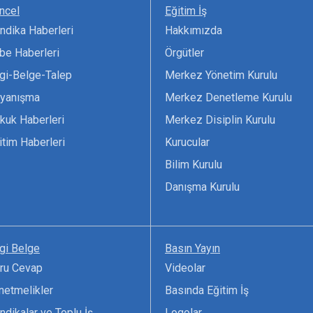
ncel
Eğitim İş
ndika Haberleri
Hakkımızda
be Haberleri
Örgütler
lgi-Belge-Talep
Merkez Yönetim Kurulu
yanışma
Merkez Denetleme Kurulu
kuk Haberleri
Merkez Disiplin Kurulu
itim Haberleri
Kurucular
Bilim Kurulu
Danışma Kurulu
lgi Belge
Basın Yayın
ru Cevap
Videolar
netmelikler
Basında Eğitim İş
ndikalar ve Toplu İş
Logolar