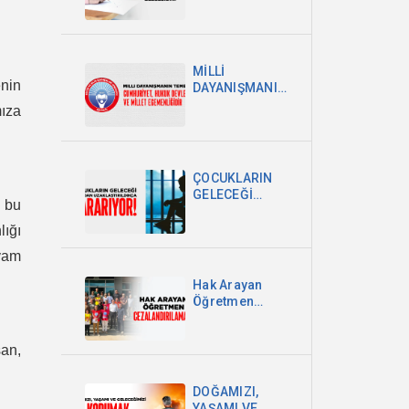
EŞİTSİZLİĞİN
BELGESİDİR
MİLLİ
enin
DAYANIŞMANIN
TEMELİ
mıza
CUMHURİYET,
HUKUK
DEVLETİ VE
MİLLET
ÇOCUKLARIN
EGEMENLİĞİDİR
GELECEĞİ
 bu
OKULDAN
UZAKLAŞTIRILDIKÇA
lığı
KARARIYOR
evam
Hak Arayan
Öğretmen
Cezalandırılamaz!
şan,
DOĞAMIZI,
YAŞAMI VE