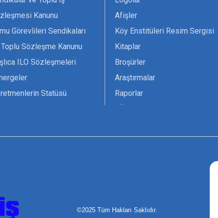
zleşmesi Kanunu
Afişler
mu Görevlileri Sendikaları
Köy Enstitüleri Resim Sergisi
 Toplu Sözleşme Kanunu
Kitaplar
şlıca ILO Sözleşmeleri
Broşürler
nergeler
Araştırmalar
retmenlerin Statüsü
Raporlar
vsiyesi 1966 ILO-UNESCO
TÖS Arşivi
tak Belgesi
Ekenek Dergimiz
çim Formları
Pankartlar
zük
Kokartlar
Kamucu Eğitim
©2025 Tüm Hakları Saklıdır.