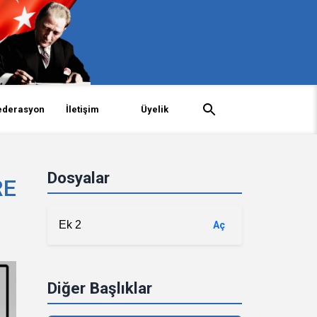
ederasyon
İletişim
Üyelik
Dosyalar
RE
Ek 2
Aç
Diğer Başlıklar