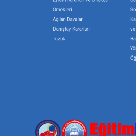
Örnekleri
Sö
Açılan Davalar
Ka
Danıştay Kararları
ve
Tüzük
Ba
Yö
Öğ
Ta
Or
Se
Tü