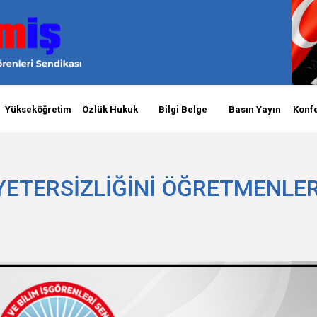
Yükseköğretim
Özlük Hukuk
Bilgi Belge
Basın Yayın
Konf
 YETERSİZLİĞİNİ ÖĞRETMENLE