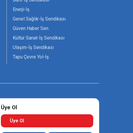
Enerji-İş
Genel Sağlık-İş Sendikası
Güven Haber Sen
Kültür Sanat-İş Sendikası
Ulaşım-İş Sendikası
Tapu Çevre Yol-İş
Tarım Orman-İş Sendikası
Tüm Yerel-Sen
Uzman Diyanet - Sen
Üye Ol
Üye Ol