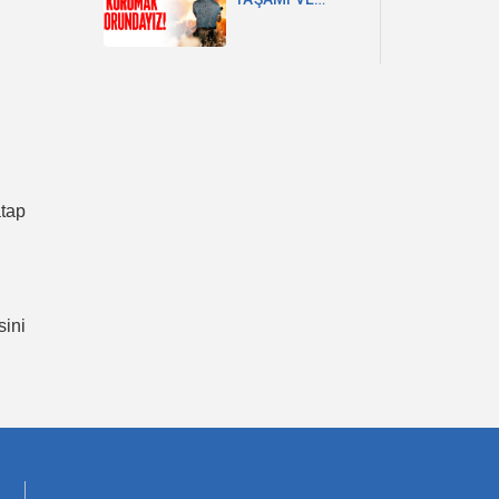
GELECEĞİMİZİ
KORUMAK
ZORUNDAYIZ!
tap
sini