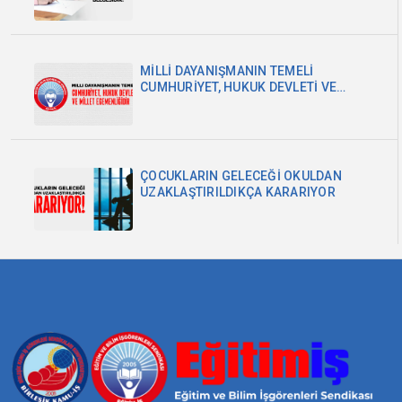
MİLLİ DAYANIŞMANIN TEMELİ
CUMHURİYET, HUKUK DEVLETİ VE
MİLLET EGEMENLİĞİDİR
ÇOCUKLARIN GELECEĞİ OKULDAN
UZAKLAŞTIRILDIKÇA KARARIYOR