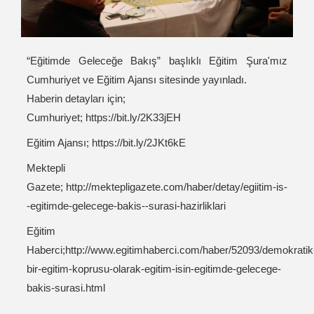
“Eğitimde Geleceğe Bakış” başlıklı Eğitim Şura'mız
Cumhuriyet ve Eğitim Ajansı sitesinde yayınladı.
Haberin detayları için;
Cumhuriyet;
https://bit.ly/2K33jEH
Eğitim Ajansı;
https://bit.ly/2JKt6kE
Mektepli
Gazete;
http://mektepligazete.com/haber/detay/egiitim-is-
-egitimde-gelecege-bakis--surasi-hazirliklari
Eğitim
Haberci;
http://www.egitimhaberci.com/haber/52093/demokratik
bir-egitim-koprusu-olarak-egitim-isin-egitimde-gelecege-
bakis-surasi.html