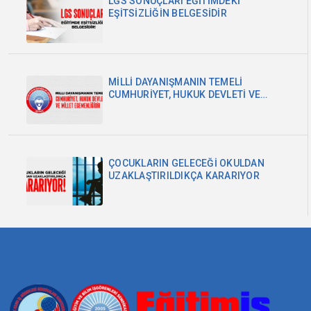
LGS SONUÇLARI EĞİTİMDEKİ
EŞİTSİZLİĞİN BELGESİDİR
MİLLİ DAYANIŞMANIN TEMELİ
CUMHURİYET, HUKUK DEVLETİ VE
MİLLET EGEMENLİĞİDİR
ÇOCUKLARIN GELECEĞİ OKULDAN
UZAKLAŞTIRILDIKÇA KARARIYOR