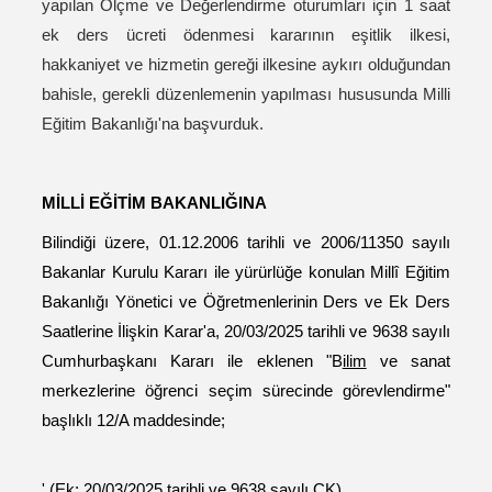
yapılan Ölçme ve Değerlendirme oturumları için 1 saat
ek ders ücreti ödenmesi kararının eşitlik ilkesi,
hakkaniyet ve hizmetin gereği ilkesine aykırı olduğundan
bahisle, gerekli düzenlemenin yapılması hususunda Milli
Eğitim Bakanlığı'na başvurduk.
MİLLİ EĞİTİM BAKANLIĞINA
Bilindiği üzere, 01.12.2006 tarihli ve 2006/11350 sayılı
Bakanlar Kurulu Kararı ile yürürlüğe
konulan Millî Eğitim
Bakanlığı Yönetici ve Öğretmenlerinin Ders ve Ek Ders
Saatlerine İlişkin Karar'a, 20/03/2025 tarihli ve 9638 sayılı
Cumhurbaşkanı Kararı ile eklenen "B
ilim
ve sanat
merkezlerine öğrenci seçim sürecinde görevlendirme"
başlıklı 12/A maddesinde;
' (Ek: 20/03/2025 tarihli ve 9638 sayılı CK)