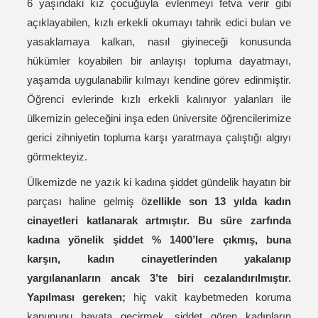
6 yaşındaki kız çocuğuyla evlenmeyi fetva verir gibi
açıklayabilen, kızlı erkekli okumayı tahrik edici bulan ve
yasaklamaya kalkan, nasıl giyineceği konusunda
hükümler koyabilen bir anlayışı topluma dayatmayı,
yaşamda uygulanabilir kılmayı kendine görev edinmiştir.
Öğrenci evlerinde kızlı erkekli kalınıyor yalanları ile
ülkemizin geleceğini inşa eden üniversite öğrencilerimize
gerici zihniyetin topluma karşı yaratmaya çalıştığı algıyı
görmekteyiz.
Ülkemizde ne yazık ki kadına şiddet gündelik hayatın bir
parçası haline gelmiş ö
zellikle son 13 yılda kadın
cinayetleri katlanarak artmıştır. Bu süre zarfında
kadına yönelik şiddet % 1400’lere çıkmış, buna
karşın, kadın cinayetlerinden yakalanıp
yargılananların ancak 3’te biri cezalandırılmıştır.
Yapılması gereken;
hiç vakit kaybetmeden koruma
kanununu hayata geçirmek, şiddet gören kadınların