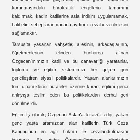
korunmasındaki bürokratik engellerin tamamını
kaldırmak, kadın katillerine asla indirim uygulamamak,
hafifletici sebep aranmadan caydırıcı cezalar verilmesini
sağlamaktır.
Tarsus’ta yaşanan vahşetle; ailesinin, arkadaşlarının,
öğretmenlerinin elinden hunharca alınan
Özgecan’ınımızın katili ve bu canavarlığı yaratanlar,
toplumu ve eğitim sistemimizi her geçen gün
gericileştiren siyasi politikalardır. Yaşam alanlarımızın
tüm dinamiklerini hurafeler üzerine kuran, eğitimi gerici
anlayışa teslim eden bu politikalardan derhal geri
dönülmelidir.
Eğitim-İş olarak; Özgecan Aslan'a tecavüz edip, yakan
genç yaşta aramızdan alan katillerin Türk Ceza
Kanunu’nun en ağır hükmü ile cezalandırılmasını
istiyoruz. Bir daha Özgecan’larımızın elimizden