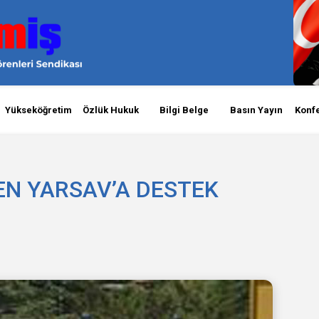
Yükseköğretim
Özlük Hukuk
Bilgi Belge
Basın Yayın
Konf
DEN YARSAV’A DESTEK