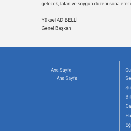
gelecek, talan ve soygun düzeni sona erec
Yüksel ADIBELLİ
Genel Başkan
Ana Sayfa
Gü
Ana Sayfa
Se
Şu
Bi
Da
Hu
Eğ