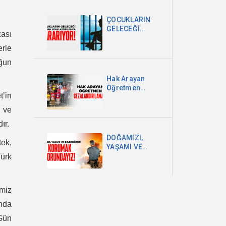
DEVLETİ VE
MİLLET
ÇOCUKLARIN
EGEMENLİĞİDİR
GELECEĞİ
zası
OKULDAN
UZAKLAŞTIRILDIKÇA
erle
KARARIYOR
ğun
Hak Arayan
Öğretmen
t’in
Cezalandırılamaz!
 ve
ır.
DOĞAMIZI,
tek,
YAŞAMI VE
GELECEĞİMİZİ
Türk
KORUMAK
ZORUNDAYIZ!
emiz
ında
 Gün