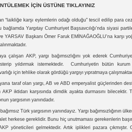
NTÜLEMEK İÇİN ÜSTÜNE TIKLAYINIZ
 “laikliğe karşı eylemlerin odağı olduğu” tescil edilip para ce
. Bu bağlamda Yargıtay Cumhuriyet Başsavcılığı’nda siyasi partil
cısı ve YARSAV Başkanı Ömer Faruk EMİNAĞAOĞLU’na karşı yo
alınmaktadır.
lmaya çalışan AKP, yargı bağımsızlığını yok ederek Cumhuriye
österip yıldırmak istemektedir. Cumhuriyetin bütün kurum
varlığı için tehlike olarak gördüğü yargıyı yıpratmaya çalışmaktad
yana taraf olan yargı, AB ve ABD emperyalist güçlerinden des
n AKP iktidarı karşısında dimdik ayakta durmasını bilecektir. 
nun yargısının yanındadır.
ğımsız Türk yargısının yanındayız. Yargı bağımsızlığının ülk
let herkese gereklidir. Bunu hiç unutmaması gerekenlerin baş
 yöneticileri gelmektedir. Artık iplikleri pazara çıkmıştır.