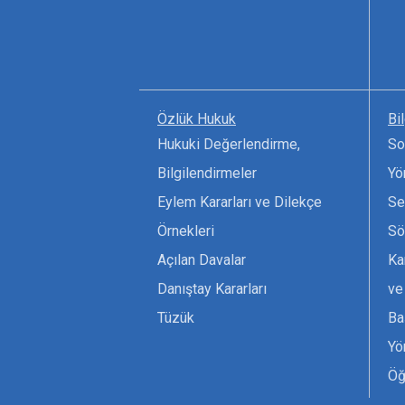
Özlük Hukuk
Bi
Hukuki Değerlendirme,
So
Bilgilendirmeler
Yö
Eylem Kararları ve Dilekçe
Se
Örnekleri
Sö
Açılan Davalar
Ka
Danıştay Kararları
ve
Tüzük
Ba
Yö
Öğ
Ta