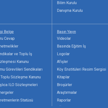
Bilim Kurulu
Danışma Kurulu
lgi Belge
Basın Yayın
ru Cevap
Videolar
netmelikler
Basında Eğitim İş
ndikalar ve Toplu İş
Logolar
zleşmesi Kanunu
Afişler
mu Görevlileri Sendikaları
Köy Enstitüleri Resim Sergisi
 Toplu Sözleşme Kanunu
Kitaplar
şlıca ILO Sözleşmeleri
Broşürler
nergeler
Araştırmalar
retmenlerin Statüsü
Raporlar
vsiyesi 1966 ILO-UNESCO
TÖS Arşivi