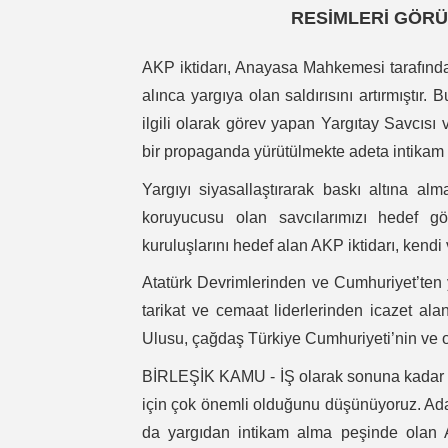
RESİMLERİ GÖRÜ
AKP iktidarı, Anayasa Mahkemesi tarafından
alınca yargıya olan saldırısını artırmıştır
ilgili olarak görev yapan Yargıtay Sav
bir propaganda yürütülmekte adeta intikam 
Yargıyı siyasallaştırarak baskı altına a
koruyucusu olan savcılarımızı hedef g
kuruluşlarını hedef alan AKP iktidarı, kendi 
Atatürk Devrimlerinden ve Cumhuriyet’ten 
tarikat ve cemaat liderlerinden icazet ala
Ulusu, çağdaş Türkiye Cumhuriyeti’nin ve o
BİRLEŞİK KAMU - İŞ olarak sonuna kadar ba
için çok önemli olduğunu düşünüyoruz. Ada
da yargıdan intikam alma peşinde olan AKP