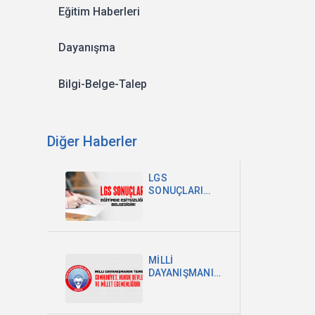
Eğitim Haberleri
Dayanışma
Bilgi-Belge-Talep
Diğer Haberler
LGS
SONUÇLARI
EĞİTİMDEKİ
EŞİTSİZLİĞİN
BELGESİDİR
MİLLİ
DAYANIŞMANIN
TEMELİ
CUMHURİYET,
HUKUK