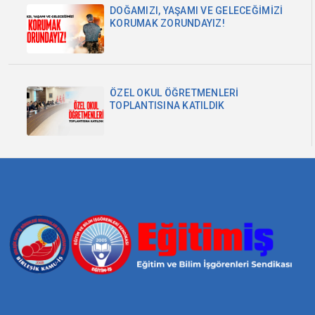
DOĞAMIZI, YAŞAMI VE GELECEĞİMİZİ
KORUMAK ZORUNDAYIZ!
ÖZEL OKUL ÖĞRETMENLERİ
TOPLANTISINA KATILDIK