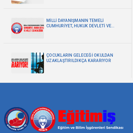
MİLLİ DAYANIŞMANIN TEMELİ
CUMHURİYET, HUKUK DEVLETİ VE
MİLLET EGEMENLİĞİDİR
ÇOCUKLARIN GELECEĞİ OKULDAN
UZAKLAŞTIRILDIKÇA KARARIYOR