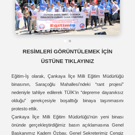
RESİMLERİ GÖRÜNTÜLEMEK İÇİN
ÜSTÜNE TIKLAYINIZ
Eğitim-İş olarak, Çankaya İlçe Milli Eğitim Müdürlüğü
binasının, Saraçoğlu Mahallesi’ndeki “rant projesi”
nedeniyle tahliye edilerek TÜİK’in “depreme dayanıksız
olduğu” gerekçesiyle boşalttığı binaya taşınmasını
protesto ettik.
Çankaya İlçe Milli Eğitim Müdürlüğü’nün yeni binası
önünde gerçekleştirdiğimiz basın açıklamasına Genel
Başkanımız Kadem Özbay, Genel Sekreterimiz Cengiz