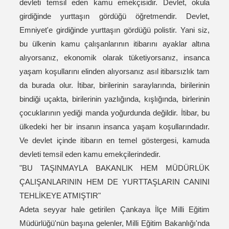
devleti temsil eden kamu emekçisidir. Devlet, okula
girdiğinde yurttaşın gördüğü öğretmendir. Devlet,
Emniyet'e girdiğinde yurttaşın gördüğü polistir. Yani siz,
bu ülkenin kamu çalışanlarının itibarını ayaklar altına
alıyorsanız, ekonomik olarak tüketiyorsanız, insanca
yaşam koşullarını elinden alıyorsanız asıl itibarsızlık tam
da burada olur. İtibar, birilerinin saraylarında, birilerinin
bindiği uçakta, birilerinin yazlığında, kışlığında, birlerinin
çocuklarının yediği manda yoğurdunda değildir. İtibar, bu
ülkedeki her bir insanın insanca yaşam koşullarındadır.
Ve devlet içinde itibarın en temel göstergesi, kamuda
devleti temsil eden kamu emekçilerindedir.
"BU TAŞINMAYLA BAKANLIK HEM MÜDÜRLÜK
ÇALIŞANLARININ HEM DE YURTTAŞLARIN CANINI
TEHLİKEYE ATMIŞTIR"
Adeta seyyar hale getirilen Çankaya İlçe Milli Eğitim
Müdürlüğü'nün başına gelenler, Milli Eğitim Bakanlığı'nda