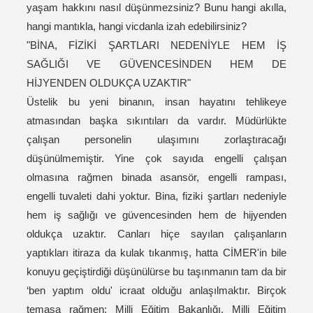
yaşam hakkını nasıl düşünmezsiniz? Bunu hangi akılla,
hangi mantıkla, hangi vicdanla izah edebilirsiniz?
"BİNA, FİZİKİ ŞARTLARI NEDENİYLE HEM İŞ
SAĞLIĞI VE GÜVENCESİNDEN HEM DE
HİJYENDEN OLDUKÇA UZAKTIR"
Üstelik bu yeni binanın, insan hayatını tehlikeye
atmasından başka sıkıntıları da vardır. Müdürlükte
çalışan personelin ulaşımını zorlaştıracağı
düşünülmemiştir. Yine çok sayıda engelli çalışan
olmasına rağmen binada asansör, engelli rampası,
engelli tuvaleti dahi yoktur. Bina, fiziki şartları nedeniyle
hem iş sağlığı ve güvencesinden hem de hijyenden
oldukça uzaktır. Canları hiçe sayılan çalışanların
yaptıkları itiraza da kulak tıkanmış, hatta CİMER'in bile
konuyu geçiştirdiği düşünülürse bu taşınmanın tam da bir
‘ben yaptım oldu' icraat olduğu anlaşılmaktır. Birçok
temasa rağmen; Milli Eğitim Bakanlığı, Milli Eğitim