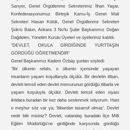
Sarıyer, Genel Örgütlenme Sekreterimiz İlhan Yaşar,
Konfederasyonumuz Birleşik Kamu-İş Genel Mali
Sekreteri Hasan Kütük, Genel Örgütlenme Sekreteri
Şükrü Balun, Ankara 3 No’lu Şube Başkanımız Doğan
Dağdelen, Yönetim Kurulu Üyeleri ve üyelerimiz katıldı.
"DEVLET, OKULA GİRDİĞİNDE YURTTAŞIN
GÖRDÜĞÜ ÖĞRETMENDİR"
Genel Başkanımız Kadem Özbay şunları söyledi:
"Bir ülkenin refahı, o ülkenin içerisinde yaşayan
insanların yaşam koşullarıyla ölçülür. Bir devletin itibarı,
devleti temsil eden devlet memurunun gördüğü itibarla ve
yaşam koşuluyla ölçülür. Devleti temsil eden siyasi
iktidara buradan bir kez daha seslenmek istiyorum. Hani
o meşhur söz var ya; 'İtibardan tasarruf olmaz’. Devlet
nedir bilir misiniz? Devlet, vatandaş buradaki İlçe Milli
Eğitim Müdürlüğü'ne girdiğinde karşısında gördüğü