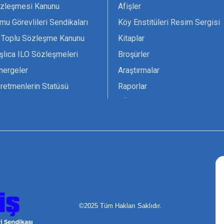
zleşmesi Kanunu
Afişler
mu Görevlileri Sendikaları
Köy Enstitüleri Resim Sergisi
 Toplu Sözleşme Kanunu
Kitaplar
şlıca ILO Sözleşmeleri
Broşürler
nergeler
Araştırmalar
retmenlerin Statüsü
Raporlar
vsiyesi 1966 ILO-UNESCO
TÖS Arşivi
tak Belgesi
Ekenek Dergimiz
çim Formları
Pankartlar
zük
Kokartlar
Kamucu Eğitim
©2025 Tüm Hakları Saklıdır.