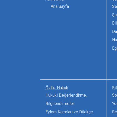
Ana Sayfa
Se
Şu
Bi
Da
Hu
Eğ
Özlük Hukuk
Bi
Hukuki Değerlendirme,
So
Bilgilendirmeler
Yö
Eylem Kararları ve Dilekçe
Se