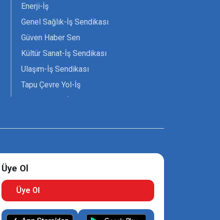
Enerji-İş
Genel Sağlık-İş Sendikası
Güven Haber Sen
Kültür Sanat-İş Sendikası
Ulaşım-İş Sendikası
Tapu Çevre Yol-İş
Tarım Orman-İş Sendikası
Tüm Yerel-Sen
Uzman Diyanet - Sen
Üye Ol
Üye Ol