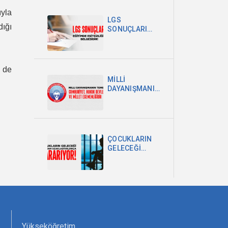
POLİTİKA
yla
ŞARTTIR
LGS
dığı
SONUÇLARI
EĞİTİMDEKİ
EŞİTSİZLİĞİN
BELGESİDİR
 de
MİLLİ
DAYANIŞMANIN
TEMELİ
CUMHURİYET,
HUKUK
DEVLETİ VE
MİLLET
ÇOCUKLARIN
EGEMENLİĞİDİR
GELECEĞİ
OKULDAN
UZAKLAŞTIRILDIKÇA
KARARIYOR
Yükseköğretim