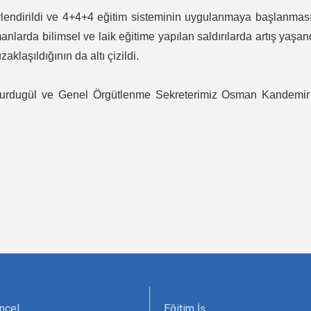
endirildi ve 4+4+4 eğitim sisteminin uygulanmaya başlanması
manlarda bilimsel ve laik eğitime yapılan saldırılarda artış yaşan
aklaşıldığının da altı çizildi.
k Yurdugül ve Genel Örgütlenme Sekreterimiz Osman Kandemir
ncel
Eğitim İş