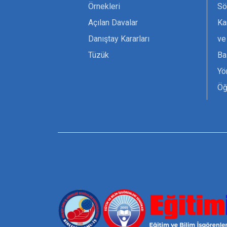
Örnekleri
Sö
Açılan Davalar
Ka
Danıştay Kararları
ve
Tüzük
Ba
Yö
Öğ
Ta
Or
Se
Tü