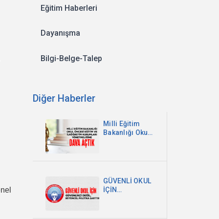
Eğitim Haberleri
Dayanışma
Bilgi-Belge-Talep
Diğer Haberler
Milli Eğitim
Bakanlığı Okul
Öncesi Eğitim
ve İlköğretim
Kurumları
Yönetmeliğine
Dava Açtık
GÜVENLİ OKUL
nel
İÇİN
GÜVENLİKÇİ
DEĞİL,
BÜTÜNCÜL