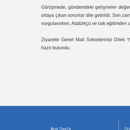
Görüşmede, gündemdeki gelişmeler değerl
ortaya çıkan sorunlar dile getirildi. Son za
vurgulanırken, Atatürkçü ve laik eğitimden uz
Ziyarette Genel Mali Sekreterimiz Dile
hazır bulundu.
Ana Sayfa
Gü