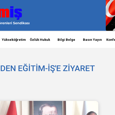
Yükseköğretim
Özlük Hukuk
Bilgi Belge
Basın Yayın
Konf
DEN EĞİTİM-İŞ'E ZİYARET