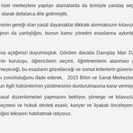
 bu özel merkezlere yapılan atamalarda da tümüyle yandaş se
olarak defalarca dile getirmiştik.
esinin gereği olan yasal dayanaklar dikkate alınmaksızın kılavu
ının da yanlışlığını, bunun kamu yönetim esaslarına aykırılı
ava açtığımızı duyurmuştuk. Görülen davada Danıştay İdari D
nin kuruluşu, öğrencilerin seçimi, öğretmenlerin atanması 
eyeceği, bu esasların gözetileceği ve somut kriterlerin güven
ı zorunluluğunu ifade ederek, 2015 Bilim ve Sanat Merkezle
ilgili hükümlerinin yürütmesinin durdurulmasına karar vermişti
asal düzenlemeleri yapmasını bekliyor, yönerge ve kılavuzl
çmesi ve hukuk devleti esaslı, kariyer ve liyakatı önceleyen
ğini tekraren hatırlatmak istiyoruz.