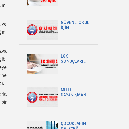
ve İlköğretim
çimi
Kurumları
Yönetmeliğine
Dava Açtık
GÜVENLİ OKUL
z ve
İÇİN
ğını
GÜVENLİKÇİ
DEĞİL,
BÜTÜNCÜL
POLİTİKA
ava
ŞARTTIR
LGS
gibi
SONUÇLARI
EĞİTİMDEKİ
ceye
EŞİTSİZLİĞİN
rine
BELGESİDİR
r.
MİLLİ
arla
DAYANIŞMANIN
TEMELİ
 bir
CUMHURİYET,
HUKUK
DEVLETİ VE
MİLLET
ÇOCUKLARIN
EGEMENLİĞİDİR
GELECEĞİ