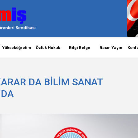
Yükseköğretim
Özlük Hukuk
Bilgi Belge
Basın Yayın
Konf
KARAR DA BİLİM SANAT
NDA