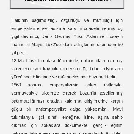
Halkının bağımsızlığı, özgürlüğü ve mutluluğu için
emperyalizme ve faşizme karşı mücadele vermiş üç
yiğit devrimci, Deniz Gezmiş, Yusuf Aslan ve Hüseyin
İnan'ın, 6 Mayıs 1972'de idam edilişlerinin üzerinden 50
yıl geçti.
12 Mart faşist cuntası döneminde, onların idamına onay
verenlerin ismi kaybolup giderken, üç fidan milyonların
yüreğinde, bilincinde ve mücadelesinde büyümektedir.
1960 sonrası emperyalizmin askeri üstleriyle,
sermayesiyle ülkemize girerek Lozan’la tescillenmiş
bağımsızlığımızı ortadan kaldırma girişimlerine karşın
güçlü bir antiemperyalist dalga yükselmişti. Mavi
tulumlarıyla işçi sınıfı, emeğine, işine, aşına sahip
çıkmak için sokaklara dökülmekte; gençlik eğitim
hakkına, bilime ve ülkesine sahip çıkmaktaydı. Köylüler,