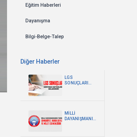
Eğitim Haberleri
Dayanışma
Bilgi-Belge-Talep
Diğer Haberler
LGS
SONUÇLARI
EĞİTİMDEKİ
EŞİTSİZLİĞİN
BELGESİDİR
MİLLİ
DAYANIŞMANIN
TEMELİ
CUMHURİYET,
HUKUK