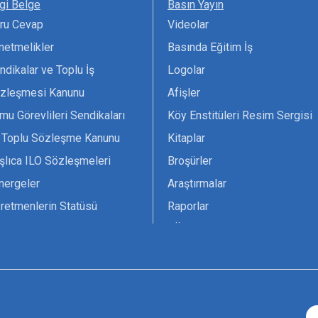
lgi Belge
Basın Yayın
ru Cevap
Videolar
netmelikler
Basında Eğitim İş
ndikalar ve Toplu İş
Logolar
zleşmesi Kanunu
Afişler
mu Görevlileri Sendikaları
Köy Enstitüleri Resim Sergisi
 Toplu Sözleşme Kanunu
Kitaplar
şlıca ILO Sözleşmeleri
Broşürler
nergeler
Araştırmalar
retmenlerin Statüsü
Raporlar
vsiyesi 1966 ILO-UNESCO
TÖS Arşivi
tak Belgesi
Ekenek Dergimiz
çim Formları
Pankartlar
zük
Kokartlar