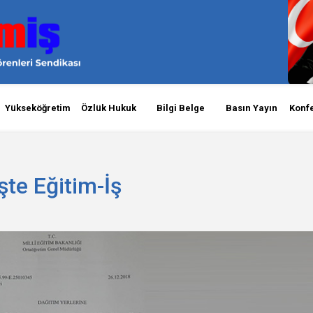
Yükseköğretim
Özlük Hukuk
Bilgi Belge
Basın Yayın
Konf
şte Eğitim-İş