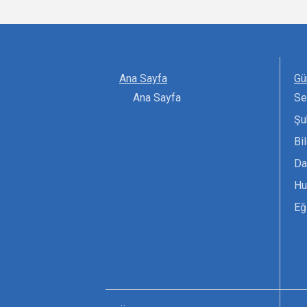
Ana Sayfa
Gü
Ana Sayfa
Se
Şu
Bi
Da
Hu
Eğ