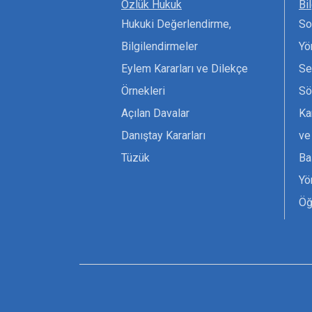
Özlük Hukuk
Bi
Hukuki Değerlendirme,
So
Bilgilendirmeler
Yö
Eylem Kararları ve Dilekçe
Se
Örnekleri
Sö
Açılan Davalar
Ka
Danıştay Kararları
ve
Tüzük
Ba
Yö
Öğ
Ta
Or
Se
Tü