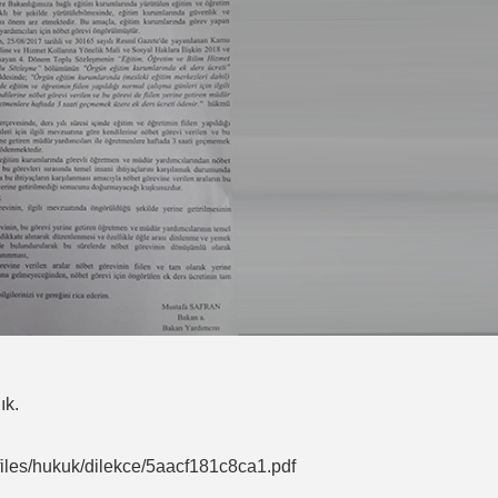
ık.
s/files/hukuk/dilekce/5aacf181c8ca1.pdf