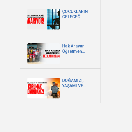
DEVLETİ VE
MİLLET
ÇOCUKLARIN
EGEMENLİĞİDİR
GELECEĞİ
OKULDAN
UZAKLAŞTIRILDIKÇA
KARARIYOR
Hak Arayan
Öğretmen
Cezalandırılamaz!
DOĞAMIZI,
YAŞAMI VE
GELECEĞİMİZİ
KORUMAK
ZORUNDAYIZ!