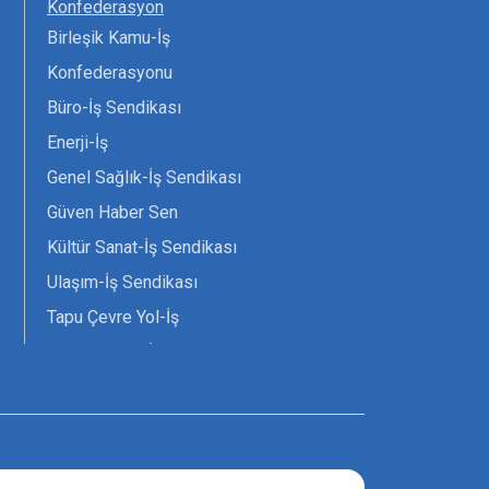
Konfederasyon
Birleşik Kamu-İş
Konfederasyonu
Büro-İş Sendikası
Enerji-İş
Genel Sağlık-İş Sendikası
Güven Haber Sen
Kültür Sanat-İş Sendikası
Ulaşım-İş Sendikası
Tapu Çevre Yol-İş
Tarım Orman-İş Sendikası
Tüm Yerel-Sen
Uzman Diyanet - Sen