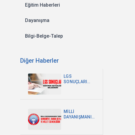
Eğitim Haberleri
Dayanışma
Bilgi-Belge-Talep
Diğer Haberler
LGS
SONUÇLARI
EĞİTİMDEKİ
EŞİTSİZLİĞİN
BELGESİDİR
MİLLİ
DAYANIŞMANIN
TEMELİ
CUMHURİYET,
HUKUK