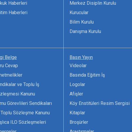
kuk Haberleri
Merkez Disiplin Kurulu
itim Haberleri
Kurucular
Bilim Kurulu
Danışma Kurulu
lgi Belge
Basın Yayın
ru Cevap
Videolar
netmelikler
Basında Eğitim İş
ndikalar ve Toplu İş
Logolar
zleşmesi Kanunu
Afişler
mu Görevlileri Sendikaları
Köy Enstitüleri Resim Sergisi
 Toplu Sözleşme Kanunu
Kitaplar
şlıca ILO Sözleşmeleri
Broşürler
nergeler
Araştırmalar