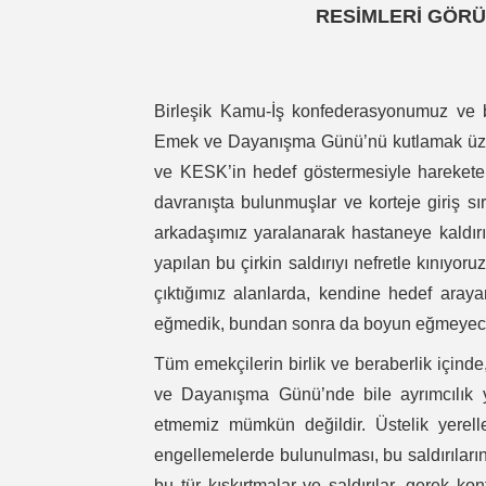
RESİMLERİ GÖRÜ
Birleşik Kamu-İş konfederasyonumuz ve ba
Emek ve Dayanışma Günü’nü kutlamak üzere
ve KESK’in hedef göstermesiyle harekete 
davranışta bulunmuşlar ve korteje giriş sı
arkadaşımız yaralanarak hastaneye kaldırıl
yapılan bu çirkin saldırıyı nefretle kınıyor
çıktığımız alanlarda, kendine hedef araya
eğmedik, bundan sonra da boyun eğmeyec
Tüm emekçilerin birlik ve beraberlik içind
ve Dayanışma Günü’nde bile ayrımcılık y
etmemiz mümkün değildir. Üstelik yerelle
engellemelerde bulunulması, bu saldırıların
bu tür kışkırtmalar ve saldırılar, gerek