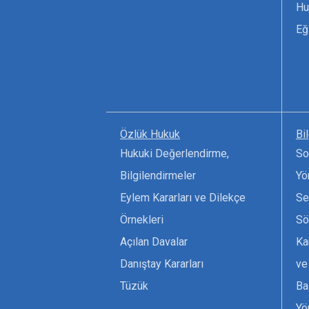
Hu
Eğ
Özlük Hukuk
Bi
Hukuki Değerlendirme,
So
Bilgilendirmeler
Yö
Eylem Kararları ve Dilekçe
Se
Örnekleri
Sö
Açılan Davalar
Ka
Danıştay Kararları
ve
Tüzük
Ba
Yö