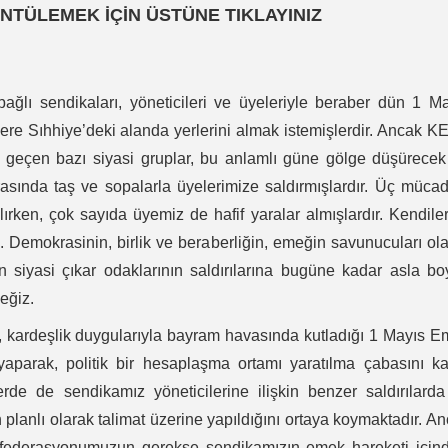
NTÜLEMEK İÇİN ÜSTÜNE TIKLAYINIZ
ğlı sendikaları, yöneticileri ve üyeleriyle beraber dün 1 M
 Sıhhiye’deki alanda yerlerini almak istemişlerdir. Ancak 
geçen bazı siyasi gruplar, bu anlamlı güne gölge düşürecek
rasında taş ve sopalarla üyelerimize saldırmışlardır. Üç müca
ırken, çok sayıda üyemiz de hafif yaralar almışlardır. Kendile
uz. Demokrasinin, birlik ve beraberliğin, emeğin savunucuları ol
n siyasi çıkar odaklarının saldırılarına bugüne kadar asla b
eğiz.
e, kardeşlik duygularıyla bayram havasında kutladığı 1 Mayıs 
aparak, politik bir hesaplaşma ortamı yaratılma çabasını ka
rde de sendikamız yöneticilerine ilişkin benzer saldırılard
 planlı olarak talimat üzerine yapıldığını ortaya koymaktadır. A
 konfederasyonumuzun gerekse sendikamızın emek hareketi için