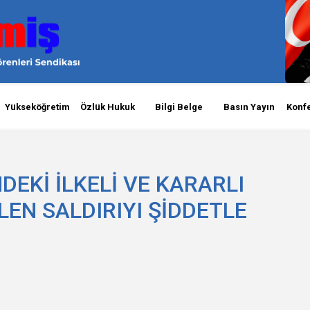
Yükseköğretim
Özlük Hukuk
Bilgi Belge
Basın Yayın
Konf
DEKİ İLKELİ VE KARARLI
N SALDIRIYI ŞİDDETLE