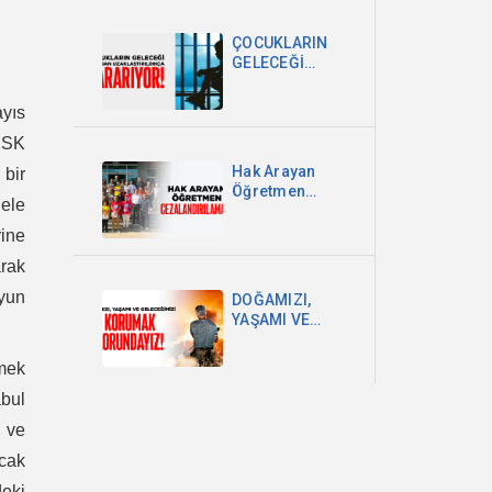
DEVLETİ VE
MİLLET
ÇOCUKLARIN
EGEMENLİĞİDİR
GELECEĞİ
OKULDAN
UZAKLAŞTIRILDIKÇA
ayıs
KARARIYOR
KESK
Hak Arayan
 bir
Öğretmen
dele
Cezalandırılamaz!
rine
arak
oyun
DOĞAMIZI,
YAŞAMI VE
GELECEĞİMİZİ
KORUMAK
Emek
ZORUNDAYIZ!
bul
a ve
ncak
deki