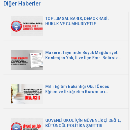
Diğer Haberler
TOPLUMSAL BARIŞ; DEMOKRASİ,
HUKUK VE CUMHURİYETLE
MÜMKÜNDÜR
Mazeret Tayininde Büyük Mağduriyet:
Kontenjan Yok, İl ve İlçe Emri Belirsiz,
Öğretmenler Ailelerinden Ayrı
Kalmaya Mahkûm!
Milli Eğitim Bakanlığı Okul Öncesi
Eğitim ve İlköğretim Kurumları
Yönetmeliğine Dava Açtık
GÜVENLİ OKUL İÇİN GÜVENLİKÇİ DEĞİL,
BÜTÜNCÜL POLİTİKA ŞARTTIR