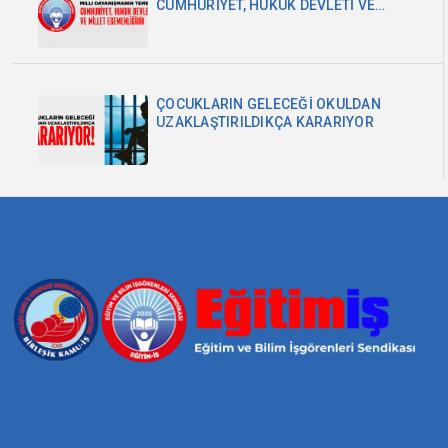
CUMHURİYET, HUKUK DEVLETİ VE
MİLLET EGEMENLİĞİDİR
ÇOCUKLARIN GELECEĞİ OKULDAN
UZAKLAŞTIRILDIKÇA KARARIYOR